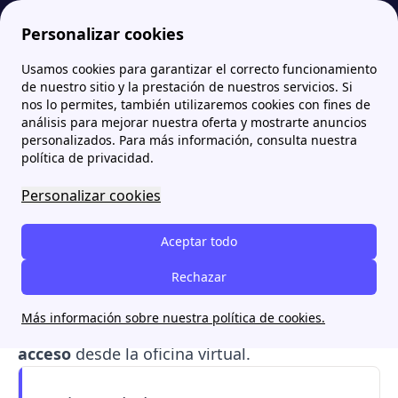
Personalizar cookies
Usamos cookies para garantizar el correcto funcionamiento
Papernest.es
Wekiwi
Área Cliente Wekiwi: acceso, registro y gestiones online
More
de nuestro sitio y la prestación de nuestros servicios. Si
nos lo permites, también utilizaremos cookies con fines de
Área Cliente Wekiwi:
análisis para mejorar nuestra oferta y mostrarte anuncios
personalizados. Para más información, consulta nuestra
acceso, registro y
política de privacidad.
gestiones online
Personalizar cookies
En el
Área de Clientes de Wekiwi (ahora de
Aceptar todo
Plenitude)
puedes realizar trámites como
gestionar tus tarifas energéticas y facturas
Rechazar
.
En este artículo te explicamos cómo realizar
Más información sobre nuestra política de cookies.
estas gestiones y como
resolver problemas de
acceso
desde la oficina virtual.