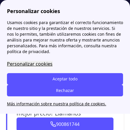
Personalizar cookies
Usamos cookies para garantizar el correcto funcionamiento
Papernest.es
Papernest Energía
Opinión de los clientes de papernest energía en 2026
More
de nuestro sitio y la prestación de nuestros servicios. Si
nos lo permites, también utilizaremos cookies con fines de
Opinión de los clientes de
análisis para mejorar nuestra oferta y mostrarte anuncios
personalizados. Para más información, consulta nuestra
papernest energía en 2026
política de privacidad.
Personalizar cookies
Descubre qué opinan los
clientes de
papernest Energía en 2026
sobre los distintos
Aceptar todo
servicios que proveen: Desde su
tarifa de luz
, a
su
atención al cliente
y su
área de clientes.
Rechazar
Más información sobre nuestra política de cookies.
¿Quieres recibir la mejor atención al
mejor precio? Llámanos
900861744