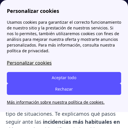
Personalizar cookies
Usamos cookies para garantizar el correcto funcionamiento
Papernest.es
Gana Energía: tarifas, contacto y opiniones de clientes
¿Qué hacer frente a una avería con Gana Energía? Teléfono y vías de contacto
de nuestro sitio y la prestación de nuestros servicios. Si
nos lo permites, también utilizaremos cookies con fines de
¿Qué hacer frente a una
análisis para mejorar nuestra oferta y mostrarte anuncios
personalizados. Para más información, consulta nuestra
avería con Gana Energía?
política de privacidad.
Teléfono y vías de contacto
Personalizar cookies
Una
avería de luz o gas
puede surgir en
Aceptar todo
cualquier momento, por lo que es fundamental
saber
cómo actuar y a quién acudir
Rechazar
. Si eres
cliente de
Gana Energía
, la compañía cuenta
Más información sobre nuestra política de cookies.
con un
teléfono específico
para gestionar este
tipo de situaciones. Te explicamos qué pasos
seguir ante las
incidencias más habituales en