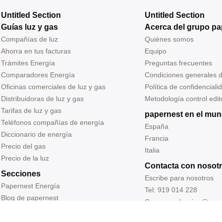
Untitled Section
Untitled Section
Guías luz y gas
Acerca del grupo pa
Compañías de luz
Quiénes somos
Ahorra en tus facturas
Equipo
Trámites Energía
Preguntas frecuentes
Comparadores Energía
Condiciones generales 
Oficinas comerciales de luz y gas
Política de confidenciali
Distribuidoras de luz y gas
Metodología control edito
Tarifas de luz y gas
papernest en el mu
Teléfonos compañías de energía
España
Diccionario de energía
Francia
Precio del gas
Italia
Precio de la luz
Contacta con nosot
Secciones
Escribe para nosotros
Papernest Energía
Tel: 919 014 228
Blog de papernest
Correo: redaccion@pap
Entrevistas
Sede: Carrer Ramon Tur
Prensa