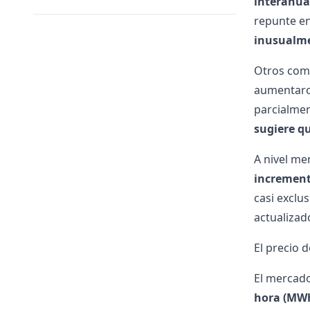
interanua
repunte en
inusualme
Otros comp
aumentaro
parcialmen
sugiere q
A nivel me
incremen
casi exclu
actualizad
El precio 
El mercado
hora (MWh