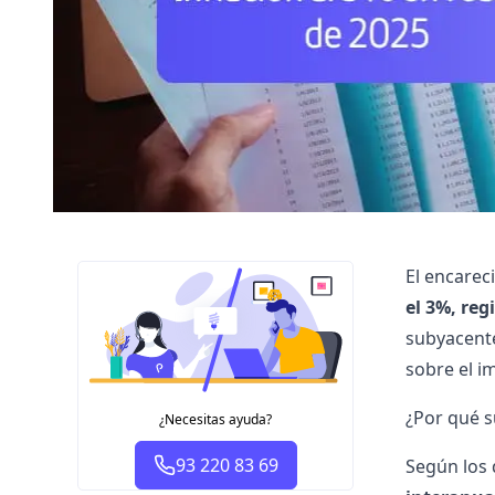
El encarec
el 3%, reg
subyacente
sobre el i
¿Por qué s
¿Necesitas ayuda?
93 220 83 69
Según los 