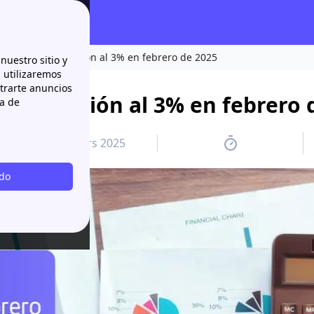
z impulsa la inflación al 3% en febrero de 2025
nuestro sitio y
n utilizaremos
strarte anuncios
 la inflación al 3% en febrero 
ca de
3 mars 2025
odo