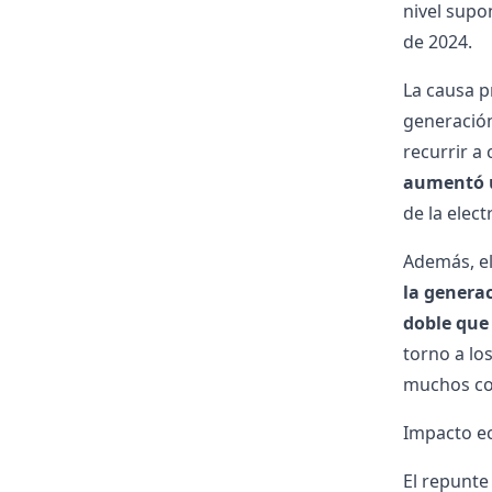
nivel sup
de 2024.
La causa p
generación
recurrir a
aumentó u
de la elect
Además, el
la generac
doble que
torno a los
muchos co
Impacto ec
El repunte