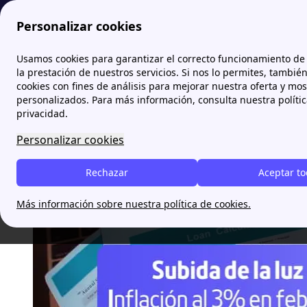
Personalizar cookies
Papernest.es
blog
La subida de la lu
Usamos cookies para garantizar el correcto funcionamiento de 
la prestación de nuestros servicios. Si nos lo permites, tambié
cookies con fines de análisis para mejorar nuestra oferta y mo
La subida de la luz impulsa
personalizados. Para más información, consulta nuestra políti
privacidad.
Personalizar cookies
Oscar Pacheco
Rechazar
Aceptar t
Más información sobre nuestra política de cookies.