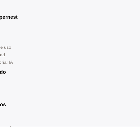
pernest
de uso
dad
rial IA
ndo
ros
ernest.com
ró 200,