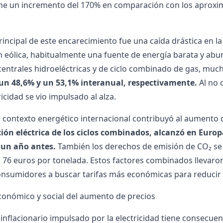
one un incremento del 170% en comparación con los aprox
rincipal de este encarecimiento fue una caída drástica en la
 eólica, habitualmente una fuente de energía barata y abund
 centrales hidroeléctricas y de ciclo combinado de gas, mu
n 48,6% y un 53,1% interanual, respectivamente.
Al no c
ricidad se vio impulsado al alza.
 contexto energético internacional contribuyó al aumento 
ión eléctrica de los ciclos combinados, alcanzó en Europ
 un año antes.
También los derechos de emisión de CO₂ se 
 76 euros por tonelada. Estos factores combinados llevaron a
nsumidores a buscar tarifas más económicas para reducir 
onómico y social del aumento de precios
 inflacionario impulsado por la electricidad tiene consecu