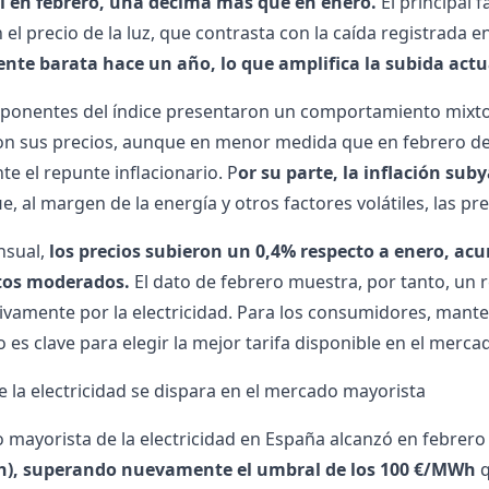
l en febrero, una décima más que en enero.
El principal 
 el
precio de la luz
, que contrasta con la caída registrada 
nte barata hace un año, lo que amplifica la subida actu
onentes del índice presentaron un comportamiento mixto. 
n sus precios, aunque en menor medida que en febrero de
te el repunte inflacionario. P
or su parte, la inflación sub
u
e, al margen de la energía y otros factores volátiles, las 
nsual,
los precios subieron un 0,4% respecto a enero, a
tos moderados.
El dato de febrero muestra, por tanto, un 
sivamente por la electricidad. Para los consumidores, mante
o es clave para elegir la mejor tarifa disponible en el merca
de la electricidad se dispara en el mercado mayorista
 mayorista de la electricidad en España alcanzó en febrer
), superando nuevamente el umbral de los 100 €/MWh
q