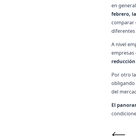
en general.
febrero, l
comparar o
diferentes
A nivel em
empresas c
reducción
Por otro l
obligando 
del mercad
El panora
condicione