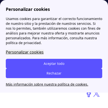
Personalizar cookies
Usamos cookies para garantizar el correcto funcionamiento
Papernest.es
blog
¿El fin de los electrodomésticos? Jóvenes crean una nevera sin electricidad
de nuestro sitio y la prestación de nuestros servicios. Si
nos lo permites, también utilizaremos cookies con fines de
análisis para mejorar nuestra oferta y mostrarte anuncios
¿El fin de los
personalizados. Para más información, consulta nuestra
electrodomésticos? Jóvenes
política de privacidad.
crean una nevera sin
Personalizar cookies
electricidad
Aceptar todo
Rechazar
Maria Moreno
12 mai 2025
Más información sobre nuestra política de cookies.