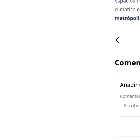
espacios f
climática 
metrópoli
Comen
Añadir
Comentar