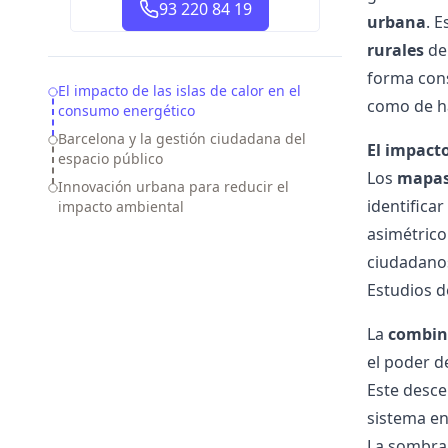
93 220 84 19
urbana
. 
rurales
deb
forma cons
Table of Contents
El impacto de las islas de calor en el
como de ha
consumo energético
Barcelona y la gestión ciudadana del
El impacto
espacio público
Los
mapas 
Innovación urbana para reducir el
identifica
impacto ambiental
asimétrico
ciudadanos
Estudios d
La
combina
el poder d
Este desce
sistema en
La sombra