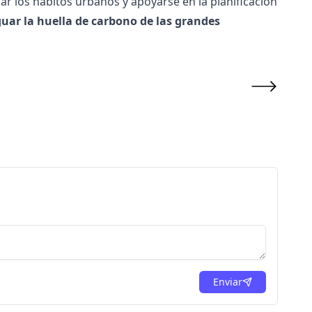
car los hábitos urbanos y apoyarse en la planificación
uar la
huella de carbono
de las grandes
Enviar