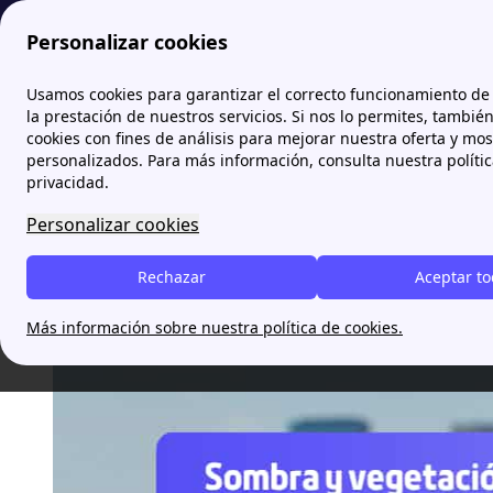
Personalizar cookies
Papernest.es
blog
El mapa térmico de
Usamos cookies para garantizar el correcto funcionamiento de 
la prestación de nuestros servicios. Si nos lo permites, tambié
cookies con fines de análisis para mejorar nuestra oferta y mo
El mapa térmico de las ciuda
personalizados. Para más información, consulta nuestra políti
privacidad.
sombra
Personalizar cookies
Juan Diego Bravo
Rechazar
Aceptar t
Más información sobre nuestra política de cookies.