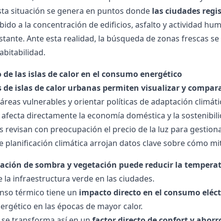
Esta situación se genera en puntos donde
las ciudades reg
ido a la concentración de edificios, asfalto y actividad h
tante. Ante esta realidad, la búsqueda de zonas frescas s
bitabilidad.
 de las islas de calor en el consumo energético
de islas de calor urbanas permiten visualizar y compar
r áreas vulnerables y orientar políticas de adaptación climát
 afecta directamente la economía doméstica y la sostenibilid
 revisan con preocupación el
precio de la luz
para gestiona
e planificación climática arrojan datos clave sobre cómo m
ción de sombra y vegetación puede reducir la temperat
e la infraestructura verde en las ciudades.
nso térmico tiene un
impacto directo en el consumo eléct
ergético en las épocas de mayor calor.
 se transforma así en un
factor directo de confort y ahorr