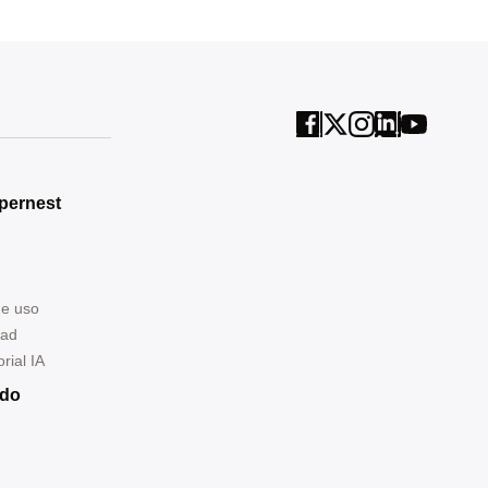
pernest
de uso
dad
rial IA
ndo