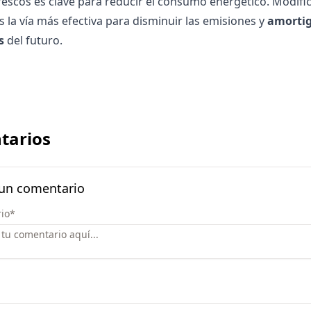
rescos es clave para
reducir el consumo energético
. Modifi
es la vía más efectiva para disminuir las emisiones y
amortig
s
del futuro.
tarios
 un comentario
io
*