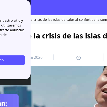
 las ciudades: de la crisis de las islas de calor al confort de la so
nuestro sitio y
n utilizaremos
strarte anuncios
des: de la crisis de las islas d
ca de
26 mai 2026
odo