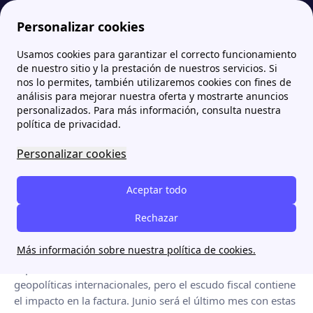
Personalizar cookies
Usamos cookies para garantizar el correcto funcionamiento
Papernest.es
Termómetro Energético papernest — El observatorio mensual del precio de la luz en España
El pool se dispara un 28%, pero la factura apenas se mueve gracias al escudo fiscal
de nuestro sitio y la prestación de nuestros servicios. Si
nos lo permites, también utilizaremos cookies con fines de
El pool se dispara un 28%,
análisis para mejorar nuestra oferta y mostrarte anuncios
personalizados. Para más información, consulta nuestra
pero la factura apenas se
política de privacidad.
mueve gracias al escudo
Personalizar cookies
fiscal
Aceptar todo
Termómetro Energético
/
Mayo 2026
Rechazar
MAYO 2026
Semáforo Normal
Publicado el 3 de junio de 2026
Más información sobre nuestra política de cookies.
El pool sube un 27,8% coincidiendo con tensiones
geopolíticas internacionales, pero el escudo fiscal contiene
el impacto en la factura. Junio será el último mes con estas