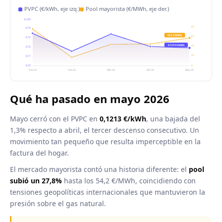
PVPC (€/kWh, eje izq.)
Pool mayorista (€/MWh, eje der.)
0,155
90
0,14
54,2 €/MWh
67
0,13
0,1213 €/kWh
45
0,12
22
0,11
0,10
0
Ene 26
Feb 26
Mar 26
Abr 26
May 26
Qué ha pasado en mayo 2026
Mayo cerró con el PVPC en
0,1213 €/kWh
, una bajada del
1,3% respecto a abril, el tercer descenso consecutivo. Un
movimiento tan pequeño que resulta imperceptible en la
factura del hogar.
El mercado mayorista contó una historia diferente: el
pool
subió un 27,8%
hasta los 54,2 €/MWh, coincidiendo con
tensiones geopolíticas internacionales que mantuvieron la
presión sobre el gas natural.