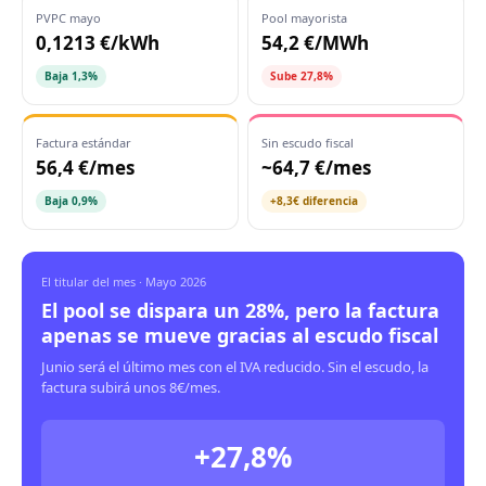
PVPC mayo
Pool mayorista
0,1213 €/kWh
54,2 €/MWh
Baja 1,3%
Sube 27,8%
Factura estándar
Sin escudo fiscal
56,4 €/mes
~64,7 €/mes
Baja 0,9%
+8,3€ diferencia
El titular del mes · Mayo 2026
El pool se dispara un 28%, pero la factura
apenas se mueve gracias al escudo fiscal
Junio será el último mes con el IVA reducido. Sin el escudo, la
factura subirá unos 8€/mes.
+27,8%