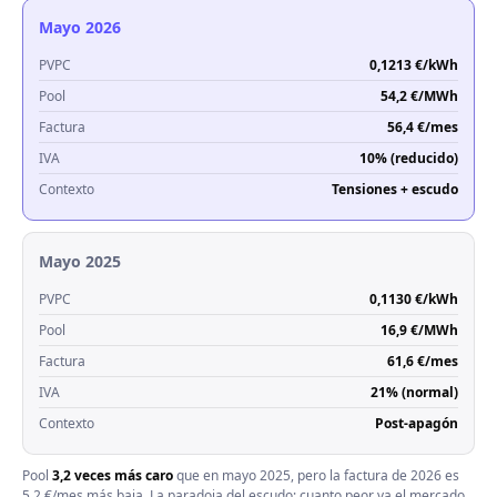
Mayo 2026
PVPC
0,1213 €/kWh
Pool
54,2 €/MWh
Factura
56,4 €/mes
IVA
10% (reducido)
Contexto
Tensiones + escudo
Mayo 2025
PVPC
0,1130 €/kWh
Pool
16,9 €/MWh
Factura
61,6 €/mes
IVA
21% (normal)
Contexto
Post-apagón
Pool
3,2 veces más caro
que en mayo 2025, pero la factura de 2026 es
5,2 €/mes más baja. La paradoja del escudo: cuanto peor va el mercado,