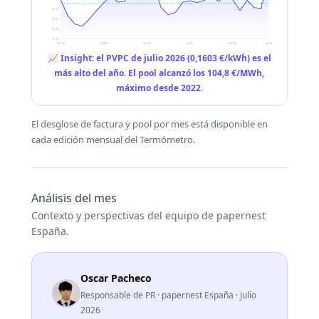
€0,12
€0,10
€0,08
€0,06
Ene 24
Jul 24
Ene 25
Jul 25
Ene 26
Jul 26
📈 Insight: el PVPC de julio 2026 (0,1603 €/kWh) es el
más alto del año. El pool alcanzó los 104,8 €/MWh,
máximo desde 2022.
El desglose de factura y pool por mes está disponible en
cada edición mensual del Termómetro.
Análisis del mes
Contexto y perspectivas del equipo de papernest
España.
Oscar Pacheco
Responsable de PR · papernest España · Julio
2026