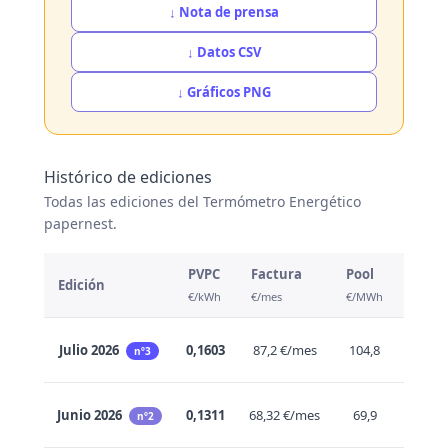
↓ Nota de prensa
↓ Datos CSV
↓ Gráficos PNG
Histórico de ediciones
Todas las ediciones del Termómetro Energético
papernest.
PVPC
Factura
Pool
Edición
Var.
€/kWh
€/mes
€/MWh
Julio 2026
0,1603
87,2 €/mes
104,8
↑ +22
nº3
Junio 2026
0,1311
68,32 €/mes
69,9
↑ +8,
nº2