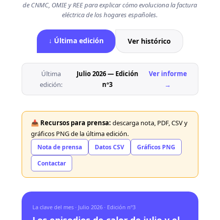
de CNMC, OMIE y REE para explicar cómo evoluciona la factura
eléctrica de los hogares españoles.
↓ Última edición
Ver histórico
Última
Julio 2026 — Edición
Ver informe
edición:
nº3
→
📥
Recursos para prensa:
descarga nota, PDF, CSV y
gráficos PNG de la última edición.
Nota de prensa
Datos CSV
Gráficos PNG
Contactar
La clave del mes · Julio 2026 · Edición nº3