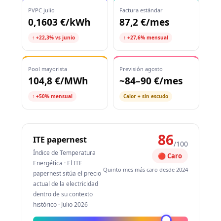
PVPC julio
Factura estándar
0,1603 €/kWh
87,2 €/mes
↑ +22,3% vs junio
↑ +27,6% mensual
Pool mayorista
Previsión agosto
104,8 €/MWh
~84–90 €/mes
↑ +50% mensual
Calor + sin escudo
86
ITE papernest
/100
Índice de Temperatura
🔴 Caro
Energética · El ITE
Quinto mes más caro desde 2024
papernest sitúa el precio
actual de la electricidad
dentro de su contexto
histórico · Julio 2026