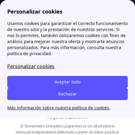
Personalizar cookies
Usamos cookies para garantizar el correcto funcionamiento
Papernest.es
Termómetro Energético papernest — El observatorio mensual del precio de la luz en España
de nuestro sitio y la prestación de nuestros servicios. Si
nos lo permites, también utilizaremos cookies con fines de
análisis para mejorar nuestra oferta y mostrarte anuncios
personalizados. Para más información, consulta nuestra
política de privacidad.
Última actualización: 1 de agosto de 2026 · Se
Personalizar cookies
actualiza el primer día laborable de cada mes
Termómetro
Energético
Aceptar todo
papernest
Rechazar
Observatorio mensual sobre la evolución del precio
Más información sobre nuestra política de cookies.
de la electricidad y la factura eléctrica de los
hogares españoles.
El Termómetro Energético papernest es un observatorio
mensual independiente elaborado a partir de datos públicos