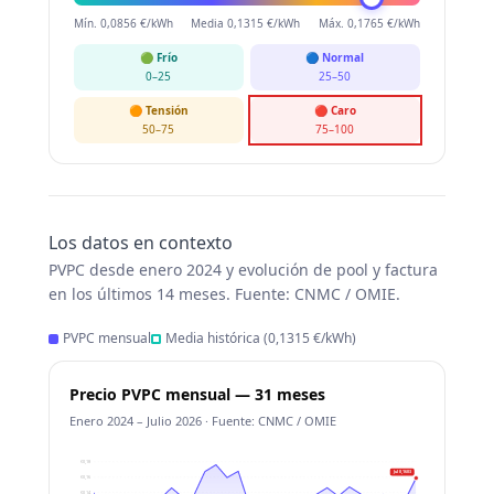
Mín. 0,0856 €/kWh
Media 0,1315 €/kWh
Máx. 0,1765 €/kWh
🟢 Frío
🔵 Normal
0–25
25–50
🟠 Tensión
🔴 Caro
50–75
75–100
Los datos en contexto
PVPC desde enero 2024 y evolución de pool y factura
en los últimos 14 meses. Fuente: CNMC / OMIE.
PVPC mensual
Media histórica (0,1315 €/kWh)
Precio PVPC mensual — 31 meses
Enero 2024 – Julio 2026 · Fuente: CNMC / OMIE
€0,18
Jul 0,1603
€0,16
€0,14