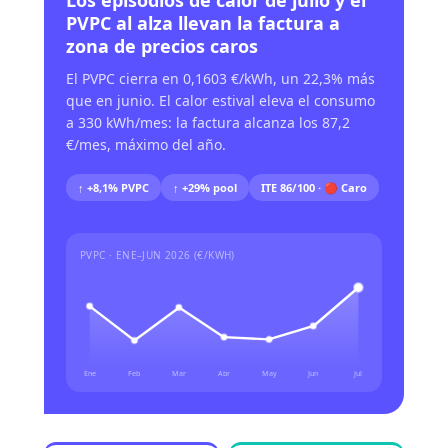
Los episodios de calor de julio y el
PVPC al alza llevan la factura a
zona de precios caros
El PVPC cierra en 0,1603 €/kWh, un 22,3% más
que en junio. El calor estival eleva el consumo
a 330 kWh/mes: la factura alcanza los 87,2
€/mes, máximo del año.
↑ +8,1% PVPC
↑ +29% pool
ITE 86/100 · 🔴 Caro
PVPC · ENE–JUN 2026 (€/KWH)
Ene
Feb
Mar
Abr
May
Jun
Jul