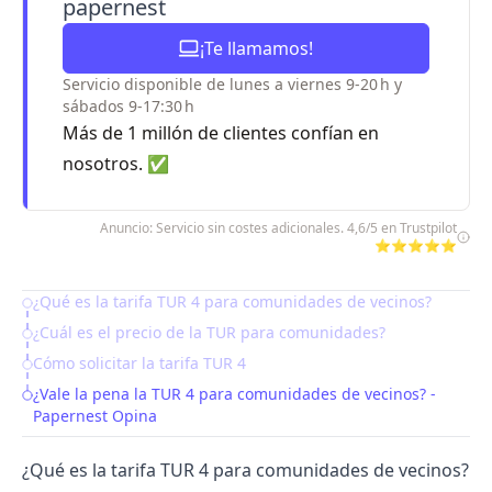
papernest
¡Te llamamos!
Servicio disponible de lunes a viernes 9-20 h y
sábados 9-17:30 h
Más de 1 millón de clientes confían en
nosotros. ✅
Anuncio: Servicio sin costes adicionales. 4,6/5 en Trustpilot
⭐⭐⭐⭐⭐
¿Qué es la tarifa TUR 4 para comunidades de vecinos?
Table of Contents
¿Cuál es el precio de la TUR para comunidades?
Cómo solicitar la tarifa TUR 4
¿Vale la pena la TUR 4 para comunidades de vecinos? -
Papernest Opina
¿Qué es la tarifa TUR 4 para comunidades de vecinos?