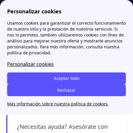
Personalizar cookies
Usamos cookies para garantizar el correcto funcionamiento
Papernest.es
Tarifas de gas
TUR para comunidades de vecinos (TUR 4): qué es, precios y cómo solicitarla
More
de nuestro sitio y la prestación de nuestros servicios. Si
nos lo permites, también utilizaremos cookies con fines de
TUR para comunidades de
análisis para mejorar nuestra oferta y mostrarte anuncios
personalizados. Para más información, consulta nuestra
vecinos (TUR 4): qué es,
política de privacidad.
precios y cómo solicitarla
Personalizar cookies
La
TUR 4
es la tarifa regulada de gas natural
Aceptar todo
destinada a comunidades de vecinos con
Rechazar
calefacción central. Te explicamos cómo
funciona, sus precios actualizados y quién
Más información sobre nuestra política de cookies.
puede solicitarla en 2026.
¿Necesitas ayuda? Asesórate con