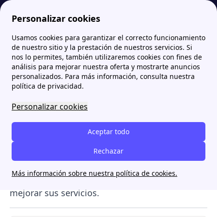
Personalizar cookies
Usamos cookies para garantizar el correcto funcionamiento
Papernest.es
Tarifa Repsol Solar: soluciones de autoconsumo y excedentes
Opiniones sobre Repsol Solar: ¿Qué dicen los clientes?
More
de nuestro sitio y la prestación de nuestros servicios. Si
nos lo permites, también utilizaremos cookies con fines de
Opiniones sobre Repsol
análisis para mejorar nuestra oferta y mostrarte anuncios
personalizados. Para más información, consulta nuestra
Solar: ¿Qué dicen los
política de privacidad.
clientes?
Personalizar cookies
Las opiniones de los clientes de
Repsol
ponen
Aceptar todo
en valor diferentes factores de la compañía
como sus
servicios solares, las tarifas solares
Rechazar
y la instalación de placas solares.
Gracias a
Más información sobre nuestra política de cookies.
estos comentarios el grupo Repsol puede
mejorar sus servicios.