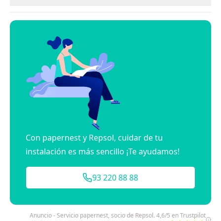
Con papernest y Repsol, cuidar de tu
instalación es más sencillo ¡Te ayudamos!
93 220 88 88
Anuncio - Servicio papernest, socio de Repsol. 4,6/5 en Trustpilot