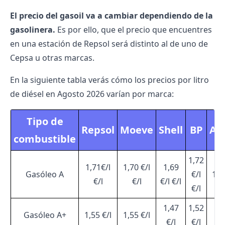
El precio del gasoil va a cambiar dependiendo de la
gasolinera.
Es por ello, que el precio que encuentres
en una estación de Repsol será distinto al de uno de
Cepsa u otras marcas.
En la siguiente tabla verás cómo los precios por litro
de diésel en Agosto 2026 varían por marca:
Tipo de
Repsol
Moeve
Shell
BP
Al
combustible
1,72
1,71€/l
1,70 €/l
1,69
Gasóleo A
€/l
1,48
€/l
€/l
€/l €/l
€/l
1,47
1,52
Gasóleo A+
1,55 €/l
1,55 €/l
1,
€/l
€/l