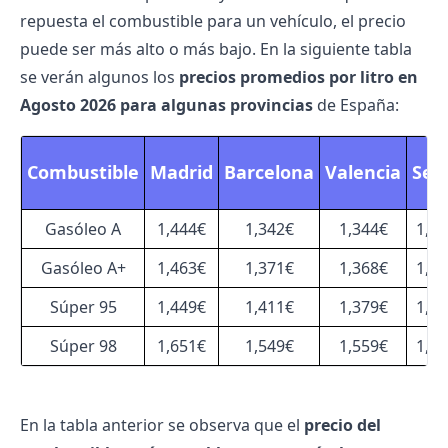
repuesta el combustible para un vehículo, el precio
puede ser más alto o más bajo. En la siguiente tabla
se verán algunos los
precios promedios por litro en
Agosto 2026 para algunas provincias
de España:
Combustible
Madrid
Barcelona
Valencia
Sevi
Gasóleo A
1,444€
1,342€
1,344€
1,3
Gasóleo A+
1,463€
1,371€
1,368€
1,3
Súper 95
1,449€
1,411€
1,379€
1,3
Súper 98
1,651€
1,549€
1,559€
1,5
En la tabla anterior se observa que el
precio del