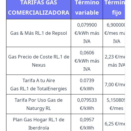
TARIFAS GAS
Término
Término
COMERCIALIZADORA
variable
fijo
0,079900
6,900000
Gas & Más RL.1 de Repsol
€/kWh más
€/mes más
IVA
IVA
0,0606
Gas Precio de Coste RL.1 de
2,23 €/mes
€/kWh más
Nexus
más IVA
IVA
Tarifa A tu Aire
0.0739
7,00 €/mes
Gas RL.1 de TotalEnergies
€/kWh
Tarifa Por Uso Gas de
0,079533
5,150809
Naturgy RL
€/kWh
€/mes
Plan Gas Hogar RL.1 de
0,0957
6,25 €/mes
Iberdrola
€/kWh