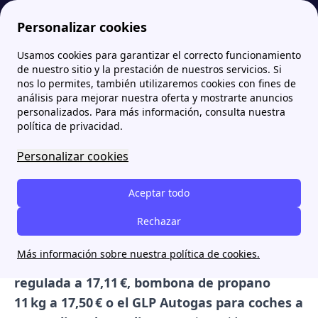
Personalizar cookies
Usamos cookies para garantizar el correcto funcionamiento
Papernest.es
Precio del gas licuado de hoy para viviendas y vehículos
de nuestro sitio y la prestación de nuestros servicios. Si
nos lo permites, también utilizaremos cookies con fines de
Precio del gas licuado de
análisis para mejorar nuestra oferta y mostrarte anuncios
personalizados. Para más información, consulta nuestra
hoy para viviendas y
política de privacidad.
vehículos
Personalizar cookies
El
precio del gas licuado en España
varía
Aceptar todo
según su formato y uso, desde bombonas de
butano y propano hasta autogas para
Rechazar
vehículos. Por ejemplo, en
2025
el precio
Más información sobre nuestra política de cookies.
aproximado es:
bombona de butano 12,5 kg
regulada a 17,11 €, bombona de propano
11 kg a 17,50 € o el GLP Autogas para coches a