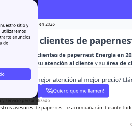
e papernest energía en 2026
nuestro sitio y
n utilizaremos
strarte anuncios
ón de los clientes de papernes
ca de
qué opinan los
clientes de papernest Energía en 20
tarifa de luz
, a su
atención al cliente
y su
área de c
odo
res recibir la mejor atención al mejor precio? L
900861744
¡Quiero que me llamen!
 y servicio personalizado
stros asesores de papernest te acompañarán durante todo
S