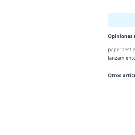
Opiniones 
papernest e
lanzamiento
Otros artí