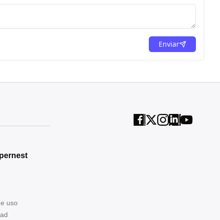
Enviar
pernest
de uso
dad