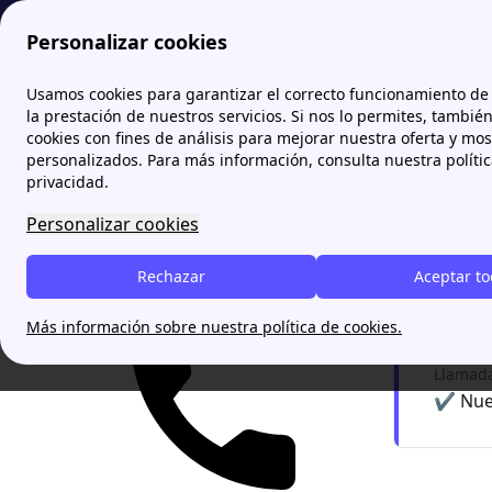
Personalizar cookies
Papernest.es
papernest-energia
Opinión de los clientes d
Usamos cookies para garantizar el correcto funcionamiento de 
la prestación de nuestros servicios. Si nos lo permites, tambié
cookies con fines de análisis para mejorar nuestra oferta y mo
Opini
personalizados. Para más información, consulta nuestra políti
privacidad.
Descubre 
Personalizar cookies
Desde su
Rechazar
Aceptar t
¿Quie
Más información sobre nuestra política de cookies.
Llamada
✔️ Nue