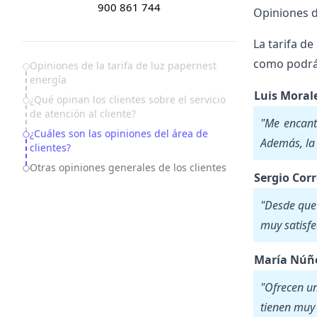
900 861 744
Opiniones d
La tarifa de
como podrás
Table of Contents
Opiniones de la tarifa de luz papernest
energía
Luis Moral
¿Qué opinan los clientes sobre el servicio
de atención al cliente?
"Me encanta
¿Cuáles son las opiniones del área de
Además, la 
clientes?
Otras opiniones generales de los clientes
Sergio Cor
"Desde que 
muy satisfe
María Núñ
"Ofrecen un
tienen muy 