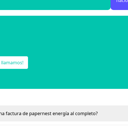
nacio
e llamamos!
a factura de papernest energía al completo?