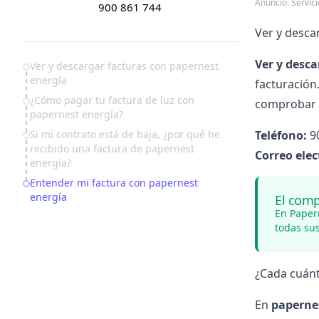
Anuncio: Servi
900 861 744
Ver y desca
Ver y desca
Table of Contents
Ver y descargar facturas con papernest
energía
facturació
¿Cómo pagar tu factura de luz con
comprobar q
papernest energía?
Si mi contrato está de baja, ¿por qué he
Teléfono:
90
recibido una factura de papernest
Correo elec
energía?
Entender mi factura con papernest
energía
El comp
En Paper
todas su
¿Cada cuánt
En
paperne