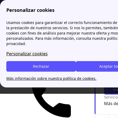
Personalizar cookies
Papernest.es
Papernest Energía
Facturas con paperne
Usamos cookies para garantizar el correcto funcionamiento de 
More
la prestación de nuestros servicios. Si nos lo permites, tambié
cookies con fines de análisis para mejorar nuestra oferta y mo
Factu
personalizados. Para más información, consulta nuestra políti
privacidad.
Las
factur
Personalizar cookies
tarjeta o 
para que 
Rechazar
Aceptar t
¿Tien
Más información sobre nuestra política de cookies.
Servici
Más de