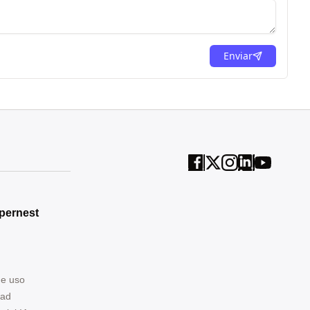
Enviar
pernest
de uso
dad