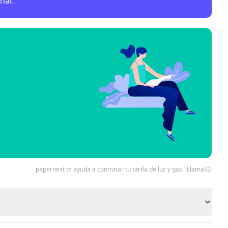
nal.
papernest te ayuda a contratar tu tarifa de luz y gas. ¡Llama!