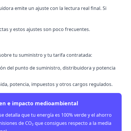
idora emite un ajuste con la lectura real final. Si
actas y estos ajustes son poco frecuentes.
sobre tu suministro y tu
tarifa contratada
:
ción del punto de suministro, distribuidora y
potencia
da, potencia, impuestos y otros cargos regulados.
en e impacto medioambiental
se detalla que tu energía es 100% verde y el ahorro
isiones de CO₂ que consigues respecto a la media