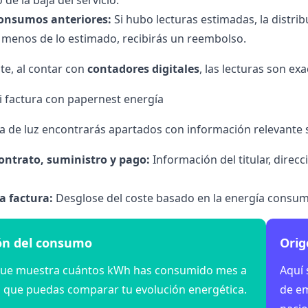
 de la baja del servicio.
consumos anteriores:
Si hubo lecturas estimadas, la distribu
menos de lo estimado, recibirás un reembolso.
e, al contar con
contadores digitales
, las lecturas son ex
 factura con papernest energía
ra de luz encontrarás apartados con información relevante 
ontrato, suministro y pago:
Información del titular, direc
la factura:
Desglose del coste basado en la energía consumi
ón del consumo
Orig
que muestra cuántos kWh has consumido mes a
Aquí 
 que puedas comparar tu evolución energética.
de em