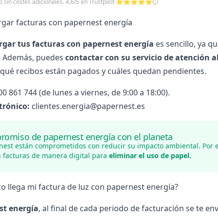
cio sin costes adicionales. 4,6/5 en Trustpilot ⭐⭐⭐⭐⭐
rgar facturas con papernest energía
rgar tus facturas con
papernest energía
es sencillo, ya q
n. Además, puedes
contactar con su servicio de atención al
ué recibos están pagados y cuáles quedan pendientes.
0 861 744 (de lunes a viernes, de 9:00 a 18:00).
trónico:
clientes.energia@papernest.es
romiso de papernest energía con el planeta
nest están comprometidos con reducir su impacto ambiental. Por 
s facturas de manera digital para
eliminar el uso de papel.
o llega mi factura de luz con papernest energía?
st energía
, al final de cada periodo de facturación se te en