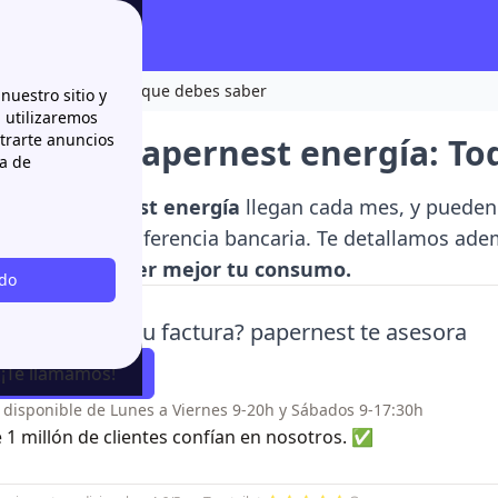
st energía: Todo lo que debes saber
nuestro sitio y
n utilizaremos
strarte anuncios
ras con papernest energía: To
ca de
as de papernest energía
llegan cada mes, y pueden 
a través de transferencia bancaria. Te detallamos ad
puedas
entender mejor tu consumo.
odo
es dudas con tu factura? papernest te asesora
¡Te llamamos!
o disponible de Lunes a Viernes 9-20h y Sábados 9-17:30h
 1 millón de clientes confían en nosotros. ✅