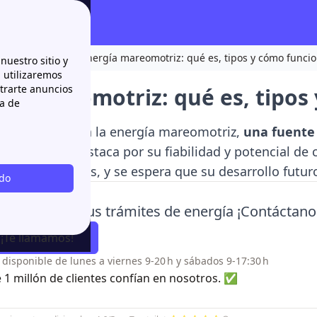
paña y ventajas
Energía mareomotriz: qué es, tipos y cómo funci
nuestro sitio y
n utilizaremos
strarte anuncios
ía mareomotriz: qué es, tipos
ca de
tículo se analiza la energía mareomotriz,
una fuente
ectricidad.
Destaca por su fiabilidad y potencial de
 y ambientales, y se espera que su desarrollo futuro
odo
a tiempo en tus trámites de energía ¡Contáctano
¡Te llamamos!
o disponible de lunes a viernes 9-20 h y sábados 9-17:30 h
 1 millón de clientes confían en nosotros. ✅