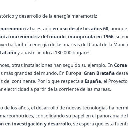
stórico y desarrollo de la energía maremotriz
 mareomotriz
ha estado
en uso desde los años 60
, aunque
anta mareomotriz del mundo
,
inaugurada en 1966
, se e
ovecha tanto la energía de las mareas del Canal de la Manc
d al año
y abasteciendo a 130,000 hogares.
ces, otras instalaciones han seguido su ejemplo. En
Corea 
as más grandes del mundo. En Europa,
Gran Bretaña
desta
 del continente. Por lo que respecta a
España
, el Proyect
 electricidad a partir de la corriente de las mareas.
go de los años, el desarrollo de nuevas tecnologías ha perm
 mareomotrices, consolidando su papel en el panorama de l
ón en investigación y desarrollo
, se espera que esta fuen