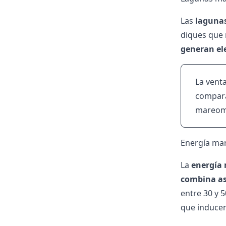
Las
laguna
diques que 
generan ele
La vent
compara
mareomo
Energía ma
La
energía
combina as
entre 30 y 5
que inducen