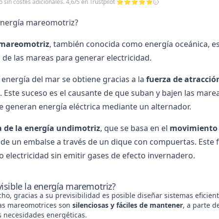
cio sin costes adicionales. 4,6/5 en Trustpilot ⭐⭐⭐⭐⭐
energía mareomotriz?
 mareomotriz
, también conocida como energía oceánica, e
 de las mareas para generar
electricidad
.
e
energía del mar
se obtiene gracias a la
fuerza de atracció
. Este suceso es el causante de que suban y bajen las mare
e generan energía eléctrica mediante un alternador.
a de la energía undimotriz
, que se basa en el
movimiento d
e de un embalse a través de un dique con compuertas. Este 
 electricidad sin emitir gases de efecto invernadero.
visible la energía maremotriz?
cho, gracias a su previsibilidad es posible diseñar sistemas eficie
tas mareomotrices son
silenciosas y fáciles de mantener
, a parte d
s necesidades energéticas.