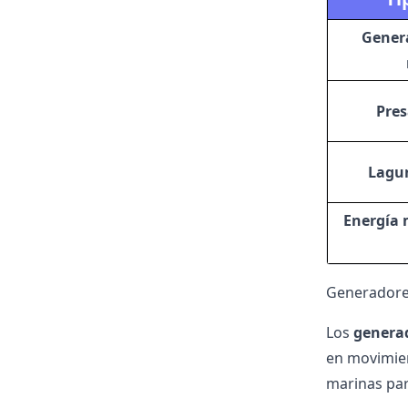
Genera
Pre
Lagu
Energía
Generadore
Los
generad
en movimie
marinas par