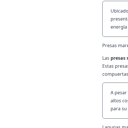
Ubicad
present
energía
Presas mar
Las
presas
Estas presa
compuertas
A pesar 
altos c
para su
Lagunas ma