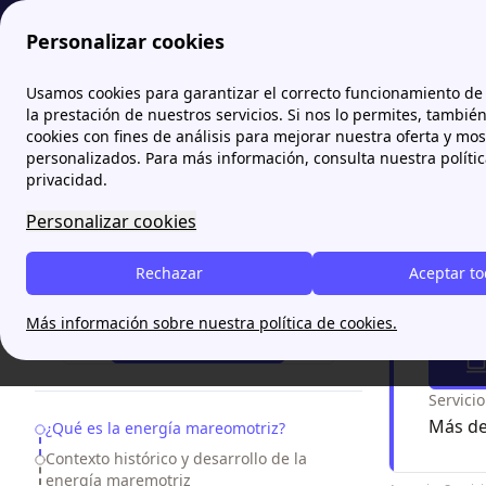
Personalizar cookies
Papernest.es
Energías renovables: tipos, impacto en Es
Usamos cookies para garantizar el correcto funcionamiento de 
More
la prestación de nuestros servicios. Si nos lo permites, tambié
cookies con fines de análisis para mejorar nuestra oferta y mo
Energ
personalizados. Para más información, consulta nuestra políti
privacidad.
En este ar
Personalizar cookies
generar el
económicos
Rechazar
Aceptar t
¿Necesitas ayuda?
Ahorr
Más información sobre nuestra política de cookies.
¡Te Llamamos!
Servici
Más de
Table of Contents
¿Qué es la energía mareomotriz?
Contexto histórico y desarrollo de la
energía maremotriz