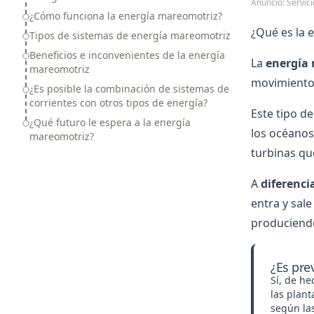
Anuncio: Servi
¿Cómo funciona la energía mareomotriz?
¿Qué es la 
Tipos de sistemas de energía mareomotriz
Beneficios e inconvenientes de la energía
La
energía
mareomotriz
movimiento
¿Es posible la combinación de sistemas de
corrientes con otros tipos de energía?
Este tipo d
¿Qué futuro le espera a la energía
los océanos
mareomotriz?
turbinas qu
A
diferenci
entra y sal
produciendo
¿Es pre
Sí, de he
las plan
según la