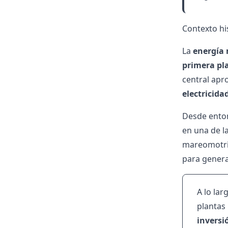
Contexto hi
La
energía
primera pl
central apr
electricida
Desde enton
en una de l
mareomotriz
para generar
A lo lar
plantas
inversi