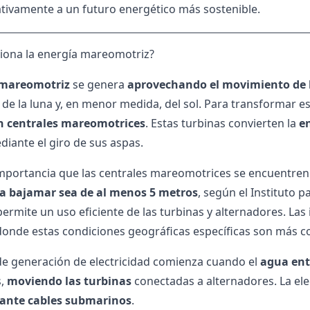
cativamente a un futuro energético más sostenible.
iona la energía mareomotriz?
 mareomotriz
se genera
aprovechando el movimiento de 
 de la luna y, en menor medida, del sol. Para transformar es
n centrales mareomotrices
. Estas turbinas convierten la
en
diante el giro de sus aspas.
 importancia que las centrales mareomotrices se encuentre
la bajamar sea de al menos 5 metros
, según el Instituto p
permite un uso eficiente de las turbinas y alternadores. La
 donde estas condiciones geográficas específicas son más 
de generación de electricidad comienza cuando el
agua ent
s,
moviendo las turbinas
conectadas a alternadores. La ele
iante cables submarinos
.