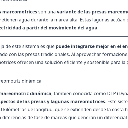
s mareomotrices
son una
variante de las presas mareom
retienen agua durante la marea alta. Estas lagunas actúa
ctricidad a partir del movimiento del agua
.
aja de este sistema es que
puede integrarse mejor en el e
do con las presas tradicionales. Al aprovechar formaciones
trices ofrecen una solución eficiente y sostenible para la
reomotriz dinámica
 mareomotriz dinámica
, también conocida como DTP (Dyna
pectos de las presas y lagunas mareomotrices
. Este sis
0 kilómetros de longitud, que se extienden desde la costa h
 diferencias de fase de mareas que generan un diferencial si