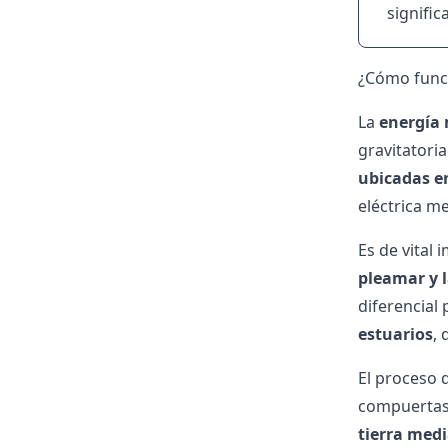
signifi
¿Cómo func
La
energía
gravitatoria
ubicadas e
eléctrica me
Es de vital
pleamar y 
diferencial 
estuarios
,
El proceso 
compuerta
tierra med