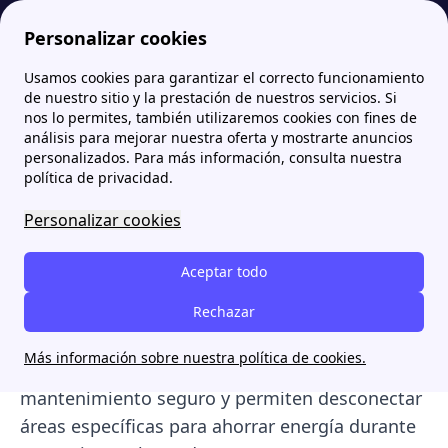
Personalizar cookies
Usamos cookies para garantizar el correcto funcionamiento
Papernest.es
Información energía
¿Qué son los Pequeños Interruptores Automáticos (PIAs) y para qué sirven?
More
de nuestro sitio y la prestación de nuestros servicios. Si
nos lo permites, también utilizaremos cookies con fines de
¿Qué son los Pequeños
análisis para mejorar nuestra oferta y mostrarte anuncios
personalizados. Para más información, consulta nuestra
Interruptores Automáticos
política de privacidad.
(PIAs) y para qué sirven?
Personalizar cookies
Los
pequeños interruptores automáticos
Aceptar todo
(PIAs)
son esenciales en los sistemas eléctricos
de viviendas,
protegiendo
Rechazar
contra
sobrecargas
y cortocircuitos
. Facilitan la
identificación de
Más información sobre nuestra política de cookies.
problemas eléctricos
, permiten un
mantenimiento seguro y permiten desconectar
áreas específicas para ahorrar energía durante