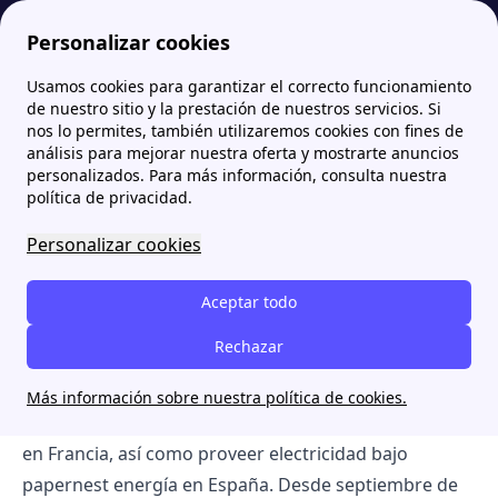
Personalizar cookies
Usamos cookies para garantizar el correcto funcionamiento
Papernest.es
El Equipo detrás del contenido de papernest
Benoît Fabre, fundador y director general
de nuestro sitio y la prestación de nuestros servicios. Si
nos lo permites, también utilizaremos cookies con fines de
Benoît Fabre, fundador y
análisis para mejorar nuestra oferta y mostrarte anuncios
personalizados. Para más información, consulta nuestra
director general
política de privacidad.
Personalizar cookies
Benoît Fabre, fundador y director general
Benoît Fabre
es el fundador y director general de
Aceptar todo
papernest, una start-up que forma parte de French
Rechazar
Tech 120 desde 2019. Desde la creación de papernest,
Benoît ha introducido en el mercado francés como
Más información sobre nuestra política de cookies.
proveedor de electricidad y gas a papernest energie
en Francia, así como proveer electricidad bajo
papernest energía en España. Desde septiembre de