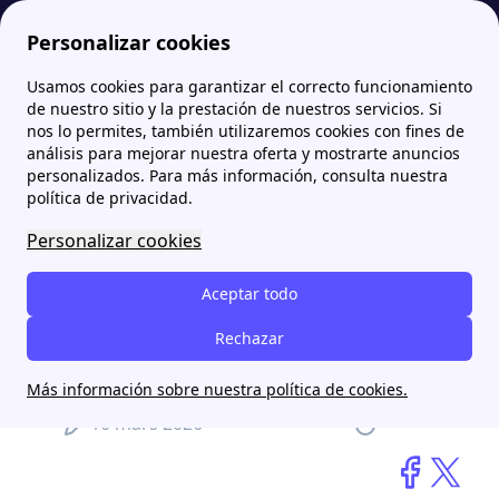
Personalizar cookies
Usamos cookies para garantizar el correcto funcionamiento
Papernest.es
blog
Un sistema capaz de generar 100 voltios con una gota de agua amplía el potencial de los paneles solares
de nuestro sitio y la prestación de nuestros servicios. Si
nos lo permites, también utilizaremos cookies con fines de
análisis para mejorar nuestra oferta y mostrarte anuncios
Un sistema capaz de
personalizados. Para más información, consulta nuestra
generar 100 voltios con una
política de privacidad.
gota de agua amplía el
Personalizar cookies
potencial de los paneles
Aceptar todo
solares
Rechazar
Aitana Llopis
Más información sobre nuestra política de cookies.
10 mars 2026