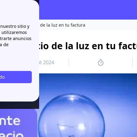
nfluye en el precio de la luz en tu factura
nuestro sitio y
n utilizaremos
strarte anuncios
 el precio de la luz en tu fac
ca de
7 août 2024
odo