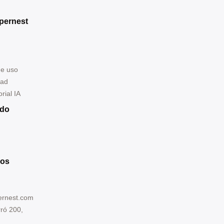
europeo
ersores
pernest
tando
ra la
de uso
dad
rial IA
ndo
ros
ernest.com
ró 200,