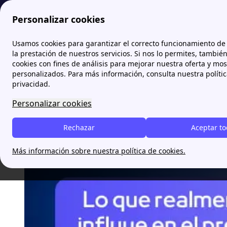
Personalizar cookies
Papernest.es
blog
Lo que realmente i
Usamos cookies para garantizar el correcto funcionamiento de 
la prestación de nuestros servicios. Si nos lo permites, tambié
cookies con fines de análisis para mejorar nuestra oferta y mo
Lo que realmente influye en
personalizados. Para más información, consulta nuestra políti
privacidad.
Personalizar cookies
Pablo Alemán
Rechazar
Aceptar t
Más información sobre nuestra política de cookies.