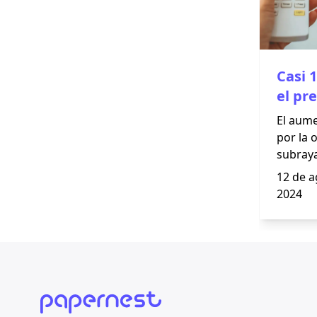
Casi 
el pre
dispa
El aume
calor
por la 
subraya
eficien
12 de a
energía
2024