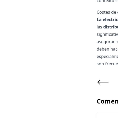
contexto 
Costes de 
La electri
las
distri
significati
aseguran q
deben hace
especialme
son frecue
Comen