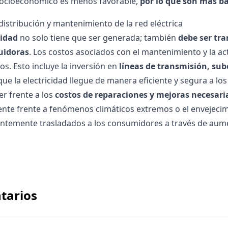
socioeconómico es menos favorable,
por lo que son más ba
distribución y mantenimiento de la red eléctrica
cidad
no solo tiene que ser generada; también
debe ser tr
buidoras
. Los costos asociados con el mantenimiento y la act
vos. Esto incluye la inversión en
líneas de transmisión, sub
ue la electricidad llegue de manera eficiente y segura a l
r frente a los
costos de reparaciones y mejoras necesar
nte frente a fenómenos climáticos extremos o el envejecimi
ntemente trasladados a los consumidores a través de aument
tarios