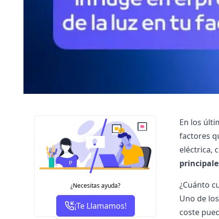
En los últ
factores q
eléctrica
, 
principale
¿Cuánto c
¿Necesitas ayuda?
Uno de los 
¡Te Llamamos!
coste pued