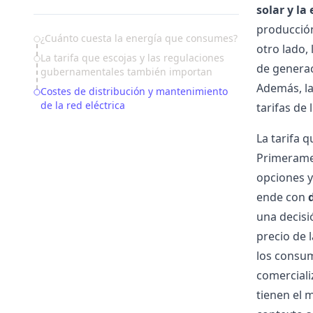
solar y la
producción
Table of Contents
¿Cuánto cuesta la energía que consumes?
otro lado,
La tarifa que escojas y las regulaciones
de generac
gubernamentales también importan
Además, la
Costes de distribución y mantenimiento
de la red eléctrica
tarifas de 
La tarifa 
Primeramen
opciones y
ende con
una decisi
precio de l
los consum
comerciali
tienen el 