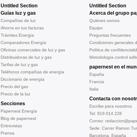
precios en el mercado 
Untitled Section
Untitled Section
y los beneficios para inv
Guías luz y gas
Acerca del grupo pa
y consumidores, proyec
Compañías de luz
Quiénes somos
un futuro prometedor pa
Ahorra en tus facturas
Equipo
energía solar en el país.
Trámites Energía
Preguntas frecuentes
Comparadores Energía
Condiciones generales 
Oficinas comerciales de luz y gas
Política de confidenciali
Distribuidoras de luz y gas
Metodología control edito
Tarifas de luz y gas
papernest en el mu
Teléfonos compañías de energía
España
Diccionario de energía
Francia
Precio del gas
Italia
Precio de la luz
Contacta con nosot
Secciones
Escribe para nosotros
Papernest Energía
Tel: 919 014 228
Blog de papernest
Correo: redaccion@pap
Entrevistas
Sede: Carrer Ramon Tur
Prensa
Barcelona, España