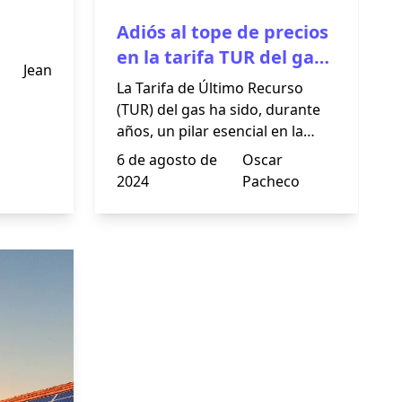
Adiós al tope de precios
en la tarifa TUR del gas:
Jean
¿qué cambia a partir de
La Tarifa de Último Recurso
julio?
(TUR) del gas ha sido, durante
años, un pilar esencial en la
estructura tarifaria energética
6 de agosto de
Oscar
de España. A partir del 1 de julio
2024
Pacheco
de 2024, el gobierno ha
decidido eliminar el tope de
precios en la Tarifa TUR del gas.