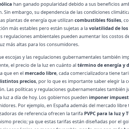
 eólica
han ganado popularidad debido a sus beneficios ambi
. Sin embargo, su dependencia de las condiciones climática
 las plantas de energía que utilizan
combustibles fósiles
, c
ión más estables pero están sujetas a la
volatilidad de lo
s regulaciones ambientales pueden aumentar los costos de 
luz
más altas para los consumidores.
que escojas y las regulaciones gubernamentales también im
te, el precio de la luz en cuánto al
término de energía y 
a que en el
mercado libre
, cada comercializadora tiene tar
distintos precios
, por lo que es importante saber elegir la
c
ón.
Las políticas y regulaciones gubernamentales también j
a luz a día de hoy
. Los gobiernos pueden
imponer impuestos
idores. Por ejemplo, en España además del mercado libre
zadoras de referencia ofrecen la tarifa
PVPC para la luz y 
mismo precio; ya que estas tarifas están diseñadas por el g