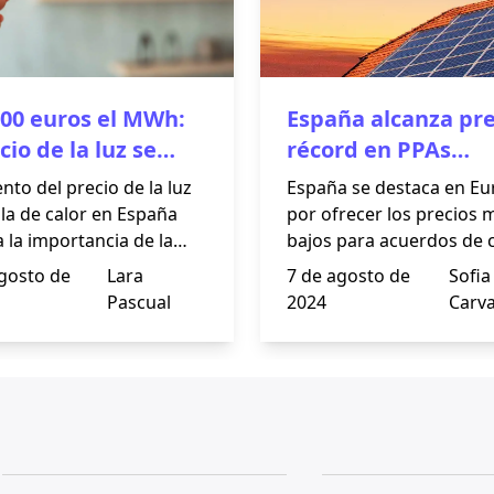
100 euros el MWh:
España alcanza pre
cio de la luz se
récord en PPAs
ra con la ola de
fotovoltaicos en E
nto del precio de la luz
España se destaca en E
ola de calor en España
por ofrecer los precios 
 la importancia de la
bajos para acuerdos de
cia energética y las
de energía fotovoltaica (
gosto de
Lara
7 de agosto de
Sofia
s renovables.
Este artículo explora las
Pascual
2024
Carva
detrás de la competitivi
los precios, como las
condiciones climáticas
favorables, la reducción
costos tecnológicos y u
regulador eficaz. Además
analiza el impacto de es