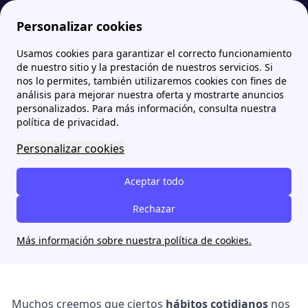
Personalizar cookies
Usamos cookies para garantizar el correcto funcionamiento
Papernest.es
blog
Derriba creencias domésticas que elevan tu factura de luz hasta 55 €
de nuestro sitio y la prestación de nuestros servicios. Si
nos lo permites, también utilizaremos cookies con fines de
análisis para mejorar nuestra oferta y mostrarte anuncios
Derriba creencias
personalizados. Para más información, consulta nuestra
domésticas que elevan tu
política de privacidad.
factura de luz hasta 55 €
Personalizar cookies
Aceptar todo
Mparera
Rechazar
16 mars 2026
Más información sobre nuestra política de cookies.
Muchos creemos que ciertos
hábitos cotidianos
nos