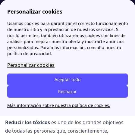
Personalizar cookies
Usamos cookies para garantizar el correcto funcionamiento
Papernest.es
blog
Esta web te ayuda a reducir los tóxicos en tu hogar
de nuestro sitio y la prestación de nuestros servicios. Si
nos lo permites, también utilizaremos cookies con fines de
análisis para mejorar nuestra oferta y mostrarte anuncios
Esta web te ayuda a reducir
personalizados. Para más información, consulta nuestra
los tóxicos en tu hogar
política de privacidad.
Personalizar cookies
Adriangonzalez
Aceptar todo
6 août 2024
Rechazar
Más información sobre nuestra política de cookies.
Reducir los tóxicos
es uno de los grandes objetivos
de todas las personas que, conscientemente,