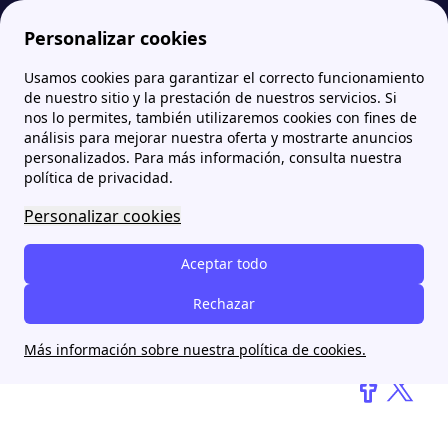
Personalizar cookies
Usamos cookies para garantizar el correcto funcionamiento
Papernest.es
blog
España sigue rezagada en electromovilidad: ¿qué frena el avance del coche eléctrico?
de nuestro sitio y la prestación de nuestros servicios. Si
nos lo permites, también utilizaremos cookies con fines de
análisis para mejorar nuestra oferta y mostrarte anuncios
España sigue rezagada en
personalizados. Para más información, consulta nuestra
electromovilidad: ¿qué
política de privacidad.
frena el avance del coche
Personalizar cookies
eléctrico?
Aceptar todo
Rechazar
Daniel Pérez Ibarra
17 mars 2025
Más información sobre nuestra política de cookies.