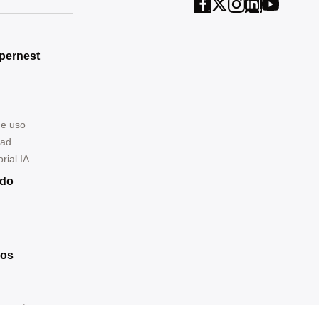
pernest
de uso
dad
rial IA
ndo
ros
ernest.com