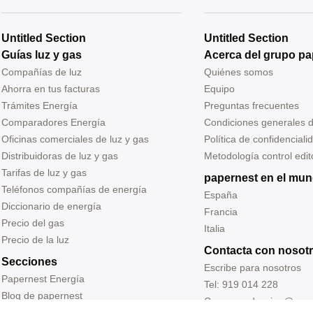
Untitled Section
Untitled Section
Guías luz y gas
Acerca del grupo pa
Compañías de luz
Quiénes somos
Ahorra en tus facturas
Equipo
Trámites Energía
Preguntas frecuentes
Comparadores Energía
Condiciones generales 
Oficinas comerciales de luz y gas
Política de confidenciali
Distribuidoras de luz y gas
Metodología control edito
Tarifas de luz y gas
papernest en el mu
Teléfonos compañías de energía
España
Diccionario de energía
Francia
Precio del gas
Italia
Precio de la luz
Contacta con nosot
Secciones
Escribe para nosotros
Papernest Energía
Tel: 919 014 228
Blog de papernest
Correo: redaccion@pap
Entrevistas