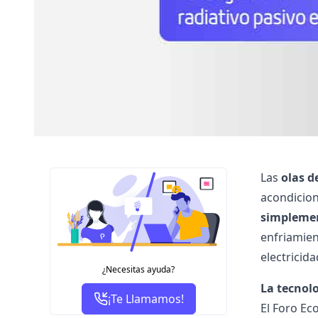
Las
olas d
acondicio
simplemen
enfriamien
electricida
¿Necesitas ayuda?
La tecnol
¡Te Llamamos!
El Foro Ec