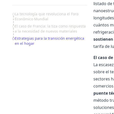
listado de
nanoestruc
Table of Contents
La tecnología que revoluciona el Foro
longitudes
Económico Mundial
cuántos m
El caso de Francia: la tiza como respuesta
a la necesidad de nuevos materiales
refrigerac
Estrategias para la transición energética
sostienen 
en el hogar
tarifa de l
El caso de
La escasez
sobre el t
sectores h
comercios 
puente téc
método tra
soluciones