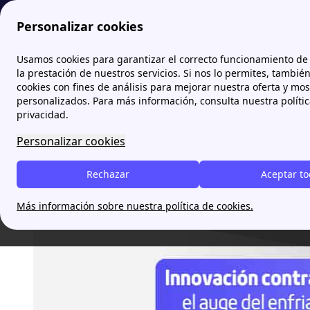
Personalizar cookies
Papernest.es
blog
Innovación contra 
Usamos cookies para garantizar el correcto funcionamiento de 
la prestación de nuestros servicios. Si nos lo permites, tambié
cookies con fines de análisis para mejorar nuestra oferta y mo
Innovación contra el calor
personalizados. Para más información, consulta nuestra políti
privacidad.
Personalizar cookies
Juan Diego Bravo
Rechazar
Aceptar t
Más información sobre nuestra política de cookies.