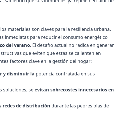
, sabiendo que sus inmuebles ya repelen el calor de
los materiales son claves para la resiliencia urbana.
tas inmediatas para
reducir el consumo energético
co del verano
.
El desafío actual no radica en generar
structivas que eviten que estas se calienten en
ntes factores clave en la gestión del hogar:
r y disminuir la
potencia contratada
en sus
s soluciones, se
evitan sobrecostes innecesarios en
s redes de distribución
durante las peores olas de