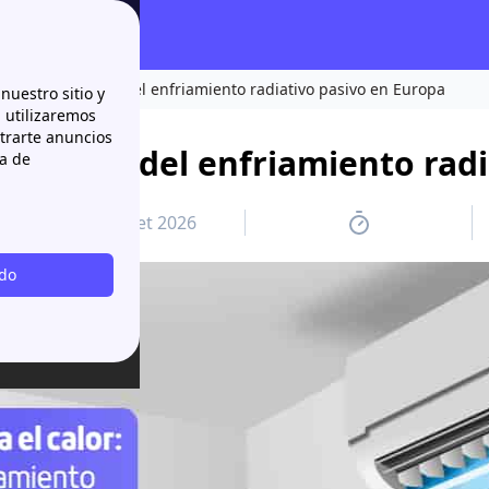
el calor: el auge del enfriamiento radiativo pasivo en Europa
nuestro sitio y
n utilizaremos
strarte anuncios
: el auge del enfriamiento rad
ca de
8 juillet 2026
odo