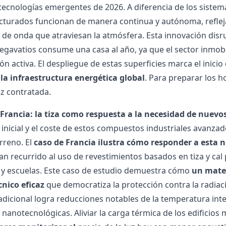
 tecnologías emergentes de 2026. A diferencia de los siste
turados funcionan de manera continua y autónoma, reflejan
 de onda que atraviesan la atmósfera.
Esta innovación disr
egavatios consume una casa
al año, ya que el sector inmob
ión activa. El despliegue de estas superficies marca el inici
la infraestructura energética global
. Para preparar los 
uz
contratada.
 Francia: la tiza como respuesta a la necesidad de nuevo
 inicial y el coste de estos compuestos industriales avanza
erreno. El
caso de Francia ilustra cómo responder a esta n
an recurrido al uso de revestimientos basados en tiza y ca
y escuelas. Este caso de estudio demuestra cómo
un mater
nico eficaz
que democratiza la protección contra la radiaci
dicional logra reducciones notables de la temperatura inte
 nanotecnológicas. Aliviar la carga térmica de los edificios 