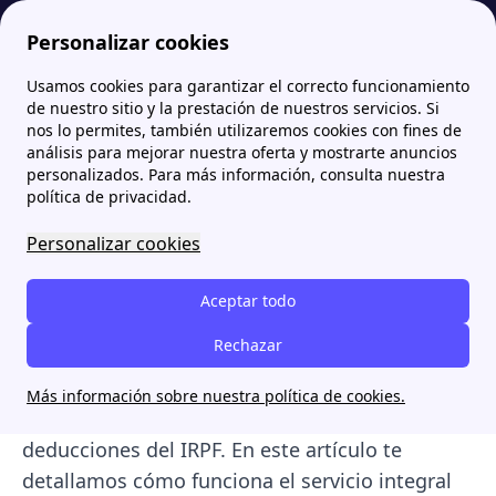
Personalizar cookies
Usamos cookies para garantizar el correcto funcionamiento
Papernest.es
Instalación de placas solares con Smart Solar de Iberdrola
Subvenciones para la instalación de placas solares con Iberdrola en 2026
More
de nuestro sitio y la prestación de nuestros servicios. Si
nos lo permites, también utilizaremos cookies con fines de
Subvenciones para la
análisis para mejorar nuestra oferta y mostrarte anuncios
personalizados. Para más información, consulta nuestra
instalación de placas
política de privacidad.
solares con Iberdrola en
Personalizar cookies
2026
Aceptar todo
Descubre todas las subvenciones para la
Rechazar
instalación de placas solares con Iberdrola en
2026 y aprende a maximizar tu ahorro
Más información sobre nuestra política de cookies.
mediante ayudas, bonificaciones del IBI y
deducciones del IRPF. En este artículo te
detallamos cómo funciona el servicio integral