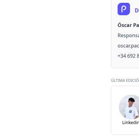
D
Óscar P
Responsa
oscar.p
+34 692 
ÚLTIMA EDICIÓN
Linkedi