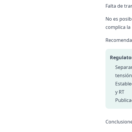
Falta de tr
No es posib
complica la 
Recomenda
Regulato
Separar
tensión
Estable
y RT
Publica
Conclusion