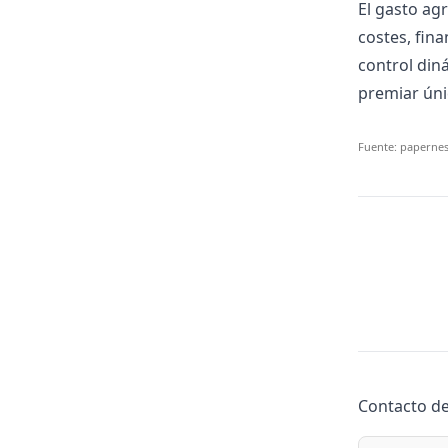
El gasto ag
costes, fin
control din
premiar ún
Fuente: papernest
Contacto d