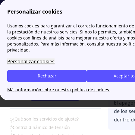
Personalizar cookies
Papernest.es
Estudios y análisis propios de Papernest
Hast
Usamos cookies para garantizar el correcto funcionamiento de 
la prestación de nuestros servicios. Si nos lo permites, tambié
cookies con fines de análisis para mejorar nuestra oferta y mo
Hasta
personalizados. Para más información, consulta nuestra políti
tensi
privacidad.
Personalizar cookies
Rechazar
Aceptar t
¿Necesitas ayuda?
Más información sobre nuestra política de cookies.
¡Te Llamamos!
El apagón
de los se
Table of Contents
¿Qué son los servicios de ajuste?
dentro de
Control dinámico de tensión