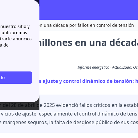
a 14.000 millones en una década por fallos en control de tensión
nuestro sitio y
n utilizaremos
strarte anuncios
 14.000 millones en una década
ca de
ón
Informe energético · Actualizado: O
odo
Servicios de ajuste y control dinámico de tensión:
 del 28 de abril de 2025 evidenció fallos críticos en la estabi
rvicios de ajuste, especialmente el control dinámico de ten
 márgenes seguros, la falta de desglose público de sus cos