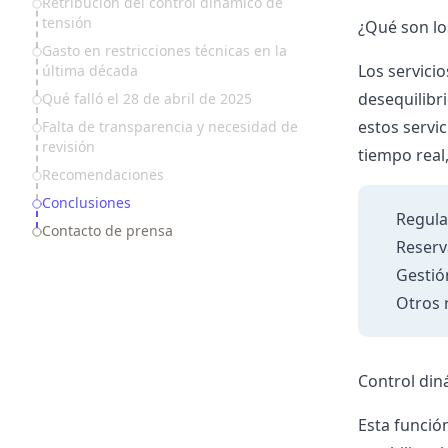
Retribución del control dinámico de
tensión
¿Qué son los
Gasto en restricciones técnicas en la
Los servici
última década
desequilibr
Qué falló el 28 de abril de 2025
estos servi
Falta de transparencia y necesidad de
revisión
tiempo real,
Recomendaciones
Conclusiones
Regula
Contacto de prensa
Reserv
Gestió
Otros 
Control din
Esta funció