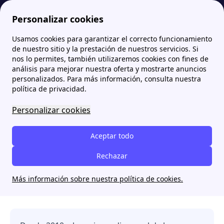
Personalizar cookies
Usamos cookies para garantizar el correcto funcionamiento
Papernest.es
Estudios y análisis propios de Papernest
El precio de la luz en España sube un 146% en los últimos 15 años
de nuestro sitio y la prestación de nuestros servicios. Si
nos lo permites, también utilizaremos cookies con fines de
El precio de la luz en
análisis para mejorar nuestra oferta y mostrarte anuncios
personalizados. Para más información, consulta nuestra
España sube un 146% en
política de privacidad.
los últimos 15 años
Personalizar cookies
Aceptar todo
Nota de prensa – 2025
Rechazar
Papernest publica un análisis detallado de la
evolución del precio de la electricidad entre 2010 y
Más información sobre nuestra política de cookies.
2025.