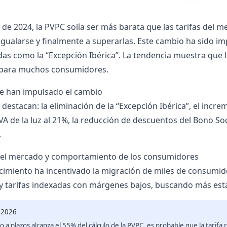
de 2024, la PVPC solía ser más barata que las tarifas del m
gualarse y finalmente a superarlas. Este cambio ha sido im
das como la “Excepción Ibérica”. La tendencia muestra que l
para muchos consumidores.
e han impulsado el cambio
 destacan: la eliminación de la “Excepción Ibérica”, el incr
IVA de la luz al 21%, la reducción de descuentos del Bono S
.
 el mercado y comportamiento de los consumidores
cimiento ha incentivado la migración de miles de consumido
as y tarifas indexadas con márgenes bajos, buscando más est
 2026
o a plazos alcanza el 55% del cálculo de la PVPC, es probable que la tarifa