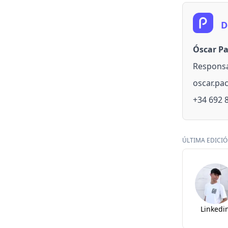
D
Óscar P
Responsa
oscar.p
+34 692 
ÚLTIMA EDICIÓN
Linkedi