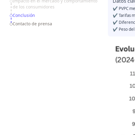
Datos cla
Impacto en el mercado y comportamiento
de los consumidores
✔️ PVPC me
Conclusión
✔️ Tarifas 
✔️ Diferenc
Contacto de prensa
✔️ Peso del