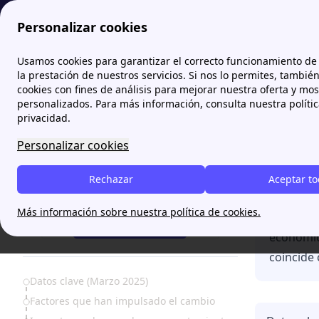
Personalizar cookies
Papernest.es
Estudios y análisis propios de Papernest
73 t
Usamos cookies para garantizar el correcto funcionamiento de 
la prestación de nuestros servicios. Si nos lo permites, tambié
cookies con fines de análisis para mejorar nuestra oferta y mo
73 ta
personalizados. Para más información, consulta nuestra políti
privacidad.
Personalizar cookies
Rechazar
Aceptar t
¿Necesitas ayuda?
Más información sobre nuestra política de cookies.
Según el
¡Te Llamamos!
económic
coincide 
Table of Contents
Datos clave (Marzo 2025)
Factores que han impulsado el cambio