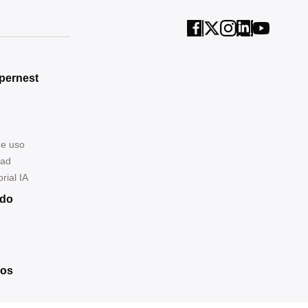
pernest
de uso
dad
rial IA
ndo
ros