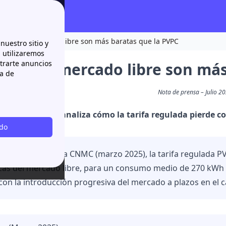
arifas del mercado libre son más baratas que la PVPC
nuestro sitio y
n utilizaremos
strarte anuncios
rifas del mercado libre son má
ca de
Nota de prensa – Julio 2
Papernest analiza cómo la tarifa regulada pierde co
odo
 comparador de la CNMC (marzo 2025), la tarifa regulada 
as del mercado libre, para un consumo medio de 270 kWh y
con la introducción progresiva del mercado a plazos en el c