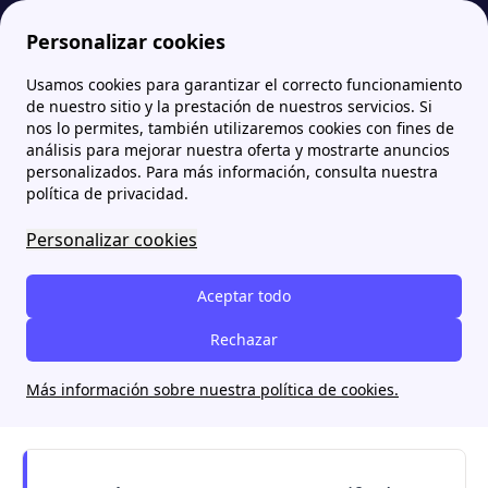
Personalizar cookies
Usamos cookies para garantizar el correcto funcionamiento
Papernest.es
¿Cuáles son las energías renovables? Tipos y principales fuentes
¿Qué es el efecto invernadero? Causas y consecuencias
de nuestro sitio y la prestación de nuestros servicios. Si
nos lo permites, también utilizaremos cookies con fines de
¿Qué es el efecto
análisis para mejorar nuestra oferta y mostrarte anuncios
personalizados. Para más información, consulta nuestra
invernadero? Causas y
política de privacidad.
consecuencias
Personalizar cookies
El
efecto invernadero es un fenómeno
Aceptar todo
natural que retiene parte del calor del Sol en
la atmósfera terrestre
Rechazar
. Te explicamos cómo
funciona, qué gases lo provocan y cuáles son
Más información sobre nuestra política de cookies.
sus consecuencias para el clima.