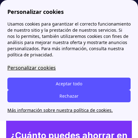
Personalizar cookies
Usamos cookies para garantizar el correcto funcionamiento
Papernest.es
Comparador de Tarifas de Luz
Simulador de Factura de Luz: ¿Cuánto Puedes Ahorrar?
More
de nuestro sitio y la prestación de nuestros servicios. Si
nos lo permites, también utilizaremos cookies con fines de
Simulador de Factura de
análisis para mejorar nuestra oferta y mostrarte anuncios
personalizados. Para más información, consulta nuestra
Luz: ¿Cuánto Puedes
política de privacidad.
Ahorrar?
Personalizar cookies
Aceptar todo
Rechazar
Más información sobre nuestra política de cookies.