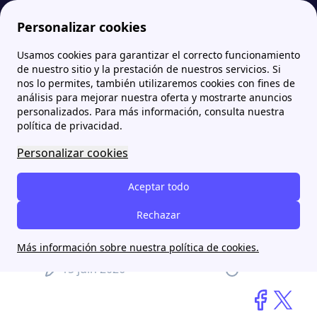
Personalizar cookies
Usamos cookies para garantizar el correcto funcionamiento
Papernest.es
blog
El país que domina el 80% de los paneles solares acaba de aprobar también el primer chip cerebral del mundo
de nuestro sitio y la prestación de nuestros servicios. Si
nos lo permites, también utilizaremos cookies con fines de
análisis para mejorar nuestra oferta y mostrarte anuncios
El país que domina el 80%
personalizados. Para más información, consulta nuestra
de los paneles solares
política de privacidad.
acaba de aprobar también
Personalizar cookies
el primer chip cerebral del
Aceptar todo
mundo
Rechazar
Aitana Llopis
Más información sobre nuestra política de cookies.
15 juin 2026