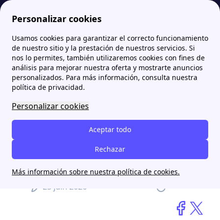
Personalizar cookies
Usamos cookies para garantizar el correcto funcionamiento
Papernest.es
blog
Un joven de 21 años hace lo que el régimen cubano lleva décadas sin lograr: Dar energía eléctrica a su pueblo
de nuestro sitio y la prestación de nuestros servicios. Si
nos lo permites, también utilizaremos cookies con fines de
análisis para mejorar nuestra oferta y mostrarte anuncios
Un joven de 21 años hace lo
personalizados. Para más información, consulta nuestra
que el régimen cubano
política de privacidad.
lleva décadas sin lograr:
Personalizar cookies
Dar energía eléctrica a su
Aceptar todo
pueblo
Rechazar
Sfernandez
Más información sobre nuestra política de cookies.
25 juin 2026