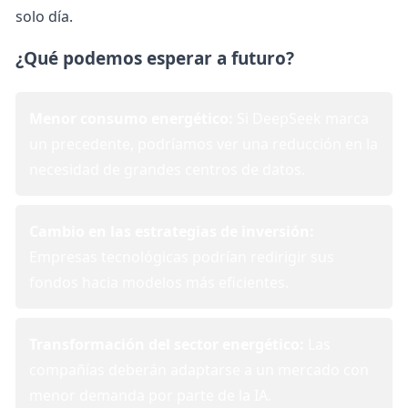
solo día.
¿Qué podemos esperar a futuro?
Menor consumo energético:
Si DeepSeek marca
un precedente, podríamos ver una reducción en la
necesidad de grandes centros de datos.
Cambio en las estrategias de inversión:
Empresas tecnológicas podrían redirigir sus
fondos hacia modelos más eficientes.
Transformación del sector energético:
Las
compañías deberán adaptarse a un mercado con
menor demanda por parte de la IA.