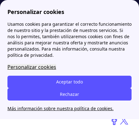
Personalizar cookies
Usamos cookies para garantizar el correcto funcionamiento
Papernest.es
blog
Una nueva IA podría cambiar la economía global: ¿estamos preparados?
de nuestro sitio y la prestación de nuestros servicios. Si
nos lo permites, también utilizaremos cookies con fines de
análisis para mejorar nuestra oferta y mostrarte anuncios
Una nueva IA podría
personalizados. Para más información, consulta nuestra
cambiar la economía
política de privacidad.
global: ¿estamos
Personalizar cookies
preparados?
Aceptar todo
Rechazar
Daniel Pérez Ibarra
4 février 2025
Más información sobre nuestra política de cookies.