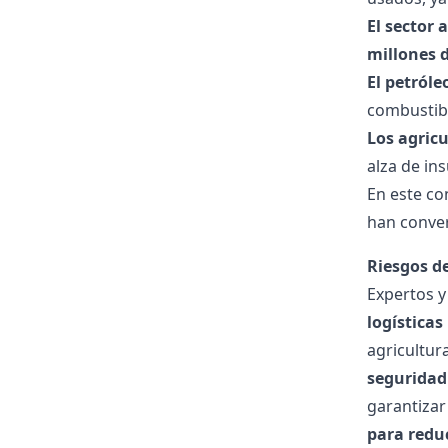
El sector 
millones 
El petróle
combustibl
Los agric
alza de ins
En este co
han conver
Riesgos de
Expertos 
logísticas
agricultur
seguridad
garantizar
para redu