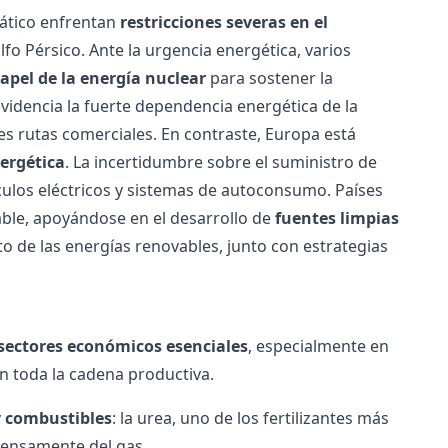
iático enfrentan
restricciones severas en el
lfo Pérsico. Ante la urgencia energética, varios
papel de la energía nuclear
para sostener la
videncia la fuerte dependencia energética de la
les rutas comerciales.
En contraste, Europa está
nergética
. La incertidumbre sobre el suministro de
ulos eléctricos
y sistemas de autoconsumo. Países
able, apoyándose en el desarrollo de
fuentes limpias
to de las
energías renovables
, junto con estrategias
 sectores económicos esenciales
, especialmente en
an toda la cadena productiva.
 y combustibles
: la urea, uno de los fertilizantes más
tensamente del gas.