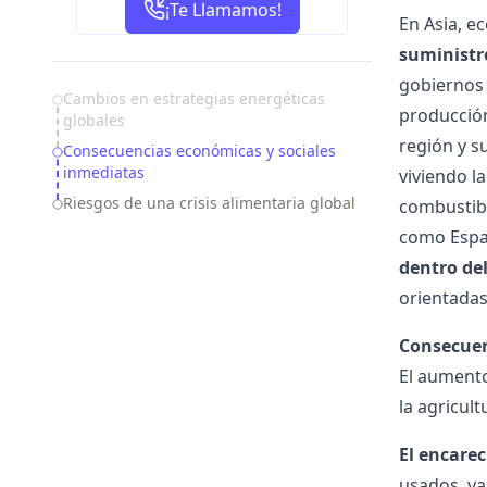
¡Te Llamamos!
En Asia, e
suministr
gobiernos
Table of Contents
Cambios en estrategias energéticas
producción
globales
región y s
Consecuencias económicas y sociales
inmediatas
viviendo l
Riesgos de una crisis alimentaria global
combustibl
como Españ
dentro de
orientadas
Consecuen
El aumento
la agricul
El encarec
usados, ya