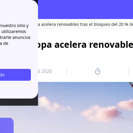
rbón mientras Europa acelera renovables tras el bloqueo del 20 % 
nuestro sitio y
n utilizaremos
strarte anuncios
tras Europa acelera renovable
ca de
Ormuz
7 avril 2026
odo