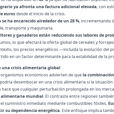
agrario ya afronta una factura adicional elevada
, con es
de euros
desde el inicio de la crisis.
o se ha encarecido alrededor de un 28 %
, incrementando d
e, transporte y maquinaria.
ultores y ganaderos están reduciendo sus labores de prod
umos, lo que afectará la oferta global de cereales y forrajes
ntexto, los precios energéticos —incluida la evolución del
pr
tido en un factor determinante para la estabilidad de la pr
 una crisis alimentaria global
y organismos económicos advierten de que
la combinación 
podría desembocar en una crisis alimentaria si la situación
a hace que cualquier perturbación prolongada en los merc
 alimentaria mundial
.
El contraste entre regiones también
 el suministro inmediato mediante combustibles fósiles,
Eu
cir su dependencia energética
. Este enfoque implica tamb