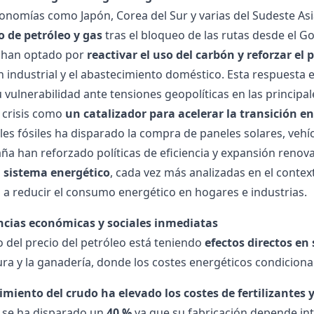
conomías como Japón, Corea del Sur y varias del Sudeste As
o de petróleo y gas
tras el bloqueo de las rutas desde el Go
 han optado por
reactivar el uso del carbón y reforzar el 
 industrial y el abastecimiento doméstico. Esta respuesta e
u vulnerabilidad ante tensiones geopolíticas en las principa
a crisis como
un catalizador para acelerar la transición e
es fósiles ha disparado la compra de
paneles solares
,
vehíc
a han reforzado políticas de eficiencia y expansión renov
l sistema energético
, cada vez más analizadas en el contex
 a
reducir el consumo energético
en hogares e industrias.
cias económicas y sociales inmediatas
 del precio del petróleo está teniendo
efectos directos en
tura y la ganadería, donde los costes energéticos condicion
imiento del crudo ha elevado los costes de fertilizantes
 se ha disparado un
40 %
ya que su fabricación depende in