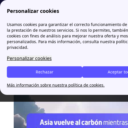
Personalizar cookies
Papernest.es
blog
Asia vuelve al ca
Usamos cookies para garantizar el correcto funcionamiento de 
la prestación de nuestros servicios. Si nos lo permites, tambié
cookies con fines de análisis para mejorar nuestra oferta y mo
Asia vuelve al carbón mien
personalizados. Para más información, consulta nuestra políti
privacidad.
del petróleo mundial en 
Personalizar cookies
Aitana Llopis
Rechazar
Aceptar t
Más información sobre nuestra política de cookies.