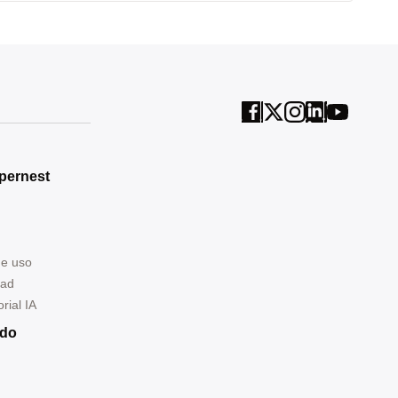
pernest
de uso
dad
rial IA
ndo