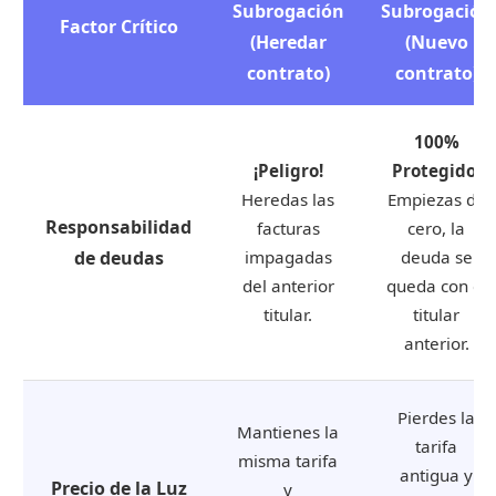
Subrogación
Subrogación
Factor Crítico
(Heredar
(Nuevo
contrato)
contrato)
100%
¡Peligro!
Protegido.
Heredas las
Empiezas de
Responsabilidad
facturas
cero, la
de deudas
impagadas
deuda se
del anterior
queda con el
titular.
titular
anterior.
Pierdes la
Mantienes la
tarifa
misma tarifa
antigua y
Precio de la Luz
y