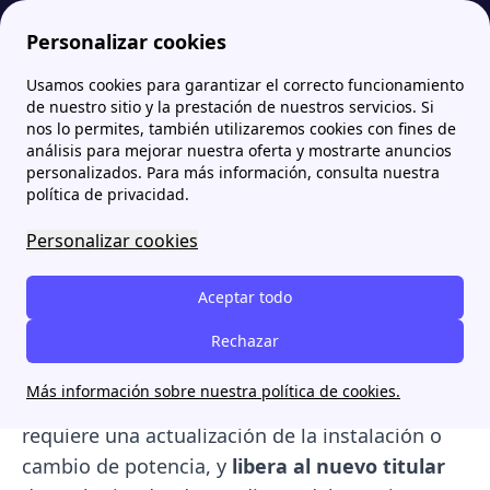
Personalizar cookies
Usamos cookies para garantizar el correcto funcionamiento
Papernest.es
Cambio de titular
¿Es posible cambiar el titular sin subrogación de deudas?
de nuestro sitio y la prestación de nuestros servicios. Si
nos lo permites, también utilizaremos cookies con fines de
¿Es posible cambiar el
análisis para mejorar nuestra oferta y mostrarte anuncios
personalizados. Para más información, consulta nuestra
titular sin subrogación de
política de privacidad.
deudas?
Personalizar cookies
El
cambio de titular de la luz sin subrogación
Aceptar todo
consiste en transferir la responsabilidad de un
contrato de electricidad a una nueva persona
Rechazar
extinguiendo el contrato anterior. Este trámite
Más información sobre nuestra política de cookies.
es
completamente gratuito
, salvo si se
requiere una actualización de la instalación o
cambio de potencia, y
libera al nuevo titular