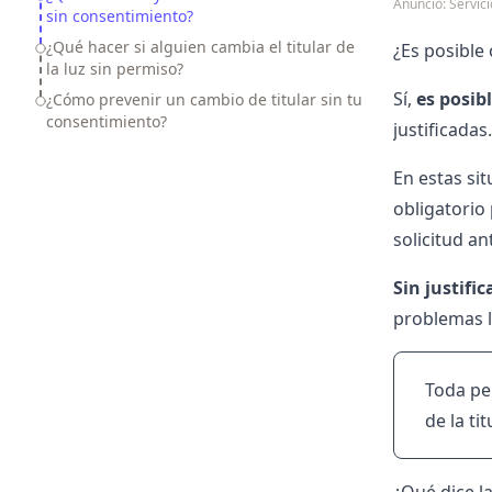
Anuncio: Servi
sin consentimiento?
¿Qué hacer si alguien cambia el titular de
¿Es posible 
la luz sin permiso?
Sí,
es posib
¿Cómo prevenir un cambio de titular sin tu
consentimiento?
justificadas
En estas sit
obligatorio
solicitud an
Sin justifi
problemas l
Toda per
de la ti