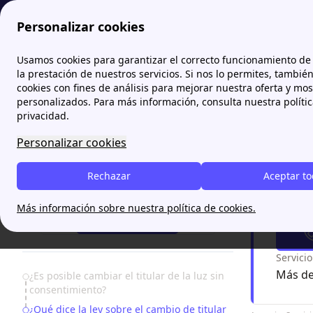
Personalizar cookies
Papernest.es
Cambio titular luz
Cambio de titular de la luz
Usamos cookies para garantizar el correcto funcionamiento de 
la prestación de nuestros servicios. Si nos lo permites, tambié
cookies con fines de análisis para mejorar nuestra oferta y mo
Cambio
personalizados. Para más información, consulta nuestra políti
privacidad.
Cambiar el
Personalizar cookies
del contra
ley al resp
Rechazar
Aceptar t
¿Necesitas ayuda?
¿Nece
Más información sobre nuestra política de cookies.
93 220 86 85
Servici
Más de
Table of Contents
¿Es posible cambiar el titular de la luz sin
consentimiento?
¿Qué dice la ley sobre el cambio de titular