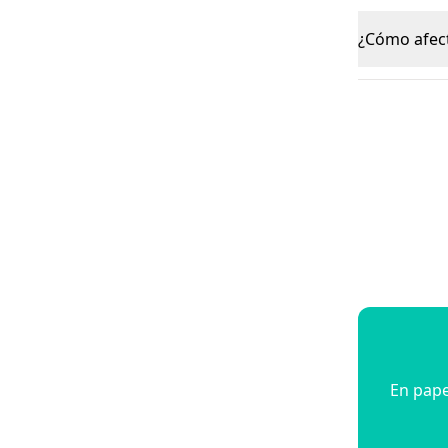
¿Cómo afect
En pape