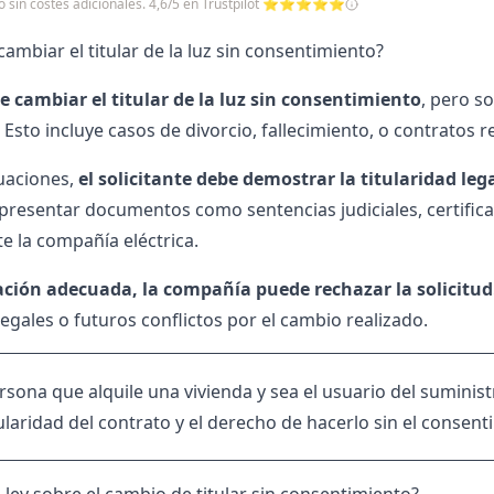
cio sin costes adicionales. 4,6/5 en Trustpilot ⭐⭐⭐⭐⭐
cambiar el titular de la luz sin consentimiento?
le
cambiar el titular de la luz
sin consentimiento
, pero s
. Esto incluye casos de divorcio, fallecimiento, o contratos
uaciones,
el solicitante debe demostrar la titularidad leg
 presentar documentos como sentencias judiciales, certific
te la compañía eléctrica.
cación adecuada, la compañía puede rechazar la solicitud
egales o futuros conflictos por el cambio realizado.
sona que alquile una vivienda y sea el usuario del suminist
tularidad del contrato y el derecho de hacerlo sin el consent