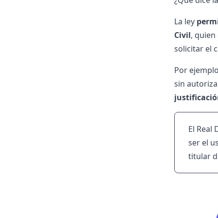
¿Qué dice la
La ley
permi
Civil
, quien
solicitar el
Por ejemplo
sin autoriz
justificaci
El Real 
ser el u
titular d