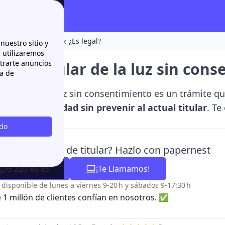
 sin consentimiento: ¿Es legal?
nuestro sitio y
n utilizaremos
strarte anuncios
 de titular de la luz sin cons
ca de
 titular de la luz sin consentimiento es un trámite q
to de electricidad sin prevenir al actual titular
. Te
ecto.
odo
sitas cambiar de titular? Hazlo con papernest
93 220 86 85
¡Te Llamamos!
o disponible de lunes a viernes 9-20 h y sábados 9-17:30 h
 1 millón de clientes confían en nosotros. ✅