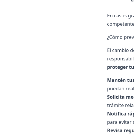
En casos gr
competentes
¿Cómo preve
El cambio de
responsabil
proteger tu
Mantén tus
puedan real
Solicita m
trámite rela
Notifica r
para evitar 
Revisa regu