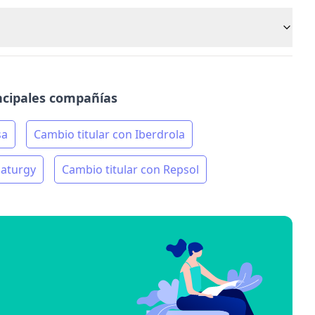
incipales compañías
sa
Cambio titular con Iberdrola
Naturgy
Cambio titular con Repsol