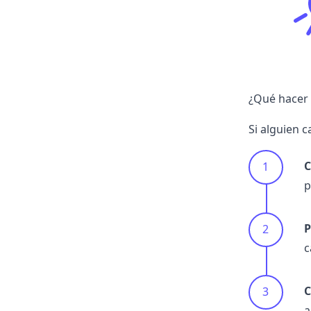
¿Qué hacer s
Si alguien c
C
p
P
c
C
a