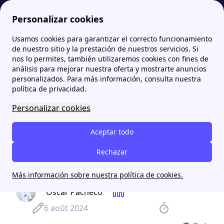
Personalizar cookies
Usamos cookies para garantizar el correcto funcionamiento
Papernest.es
blog
Revolución en la carga de baterías: Las nuevas baterías de sodio que cargan en segundos, son más económicas y contaminan menos
de nuestro sitio y la prestación de nuestros servicios. Si
nos lo permites, también utilizaremos cookies con fines de
análisis para mejorar nuestra oferta y mostrarte anuncios
Revolución en la carga de
personalizados. Para más información, consulta nuestra
baterías: Las nuevas
política de privacidad.
baterías de sodio que
Personalizar cookies
cargan en segundos, son
Aceptar todo
más económicas y
Rechazar
contaminan menos
Más información sobre nuestra política de cookies.
Oscar Pacheco
6 août 2024