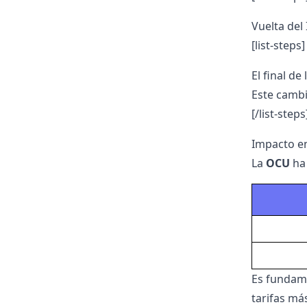
Vuelta del
[list-steps]
El final d
Este cambi
[/list-steps
Impacto en
La
OCU
ha 
Es fundame
tarifas má