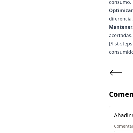
consumo.
Optimizar 
diferencia.
Manteners
acertadas.
[/list-step
consumido
Comen
Añadir
Comentar