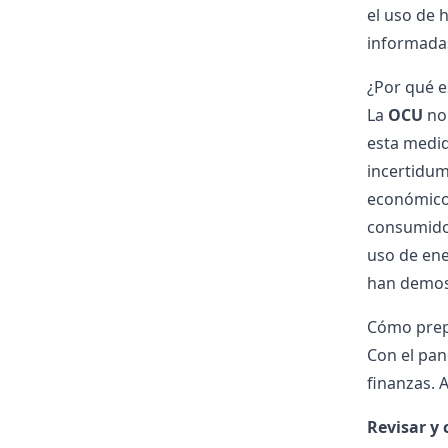
el uso de
informada
¿Por qué e
La
OCU
no 
esta medi
incertidum
económico 
consumido
uso de ene
han demost
Cómo prepa
Con el pan
finanzas. 
Revisar y