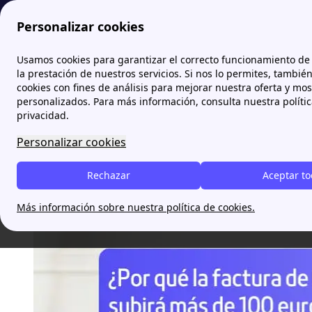
Personalizar cookies
Papernest.es
blog
¿Por qué la factur
Usamos cookies para garantizar el correcto funcionamiento de 
la prestación de nuestros servicios. Si nos lo permites, tambié
cookies con fines de análisis para mejorar nuestra oferta y mo
¿Por qué la factura de la 
personalizados. Para más información, consulta nuestra políti
privacidad.
Personalizar cookies
Daniel Pérez Ibarra
Rechazar
Aceptar t
Más información sobre nuestra política de cookies.