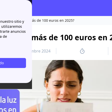
a de la luz subirá más de 100 euros en 2025?
nuestro sitio y
n utilizaremos
strarte anuncios
luz subirá más de 100 euros en 
ca de
23 décembre 2024
odo