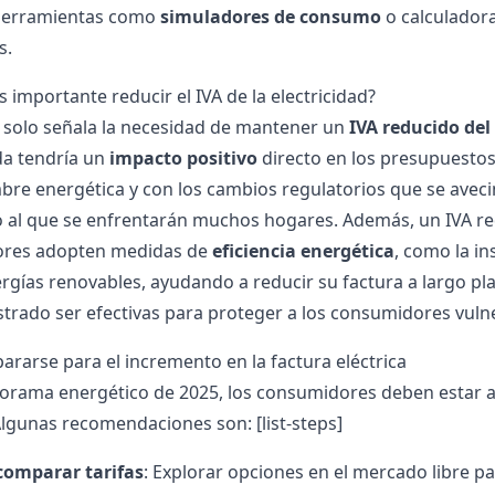
 herramientas como
simuladores
de consumo
o calculador
s.
s importante reducir el IVA de la electricidad?
solo señala la necesidad de mantener un
IVA reducido de
da tendría un
impacto positivo
directo en los presupuestos
bre energética y con los cambios regulatorios que se avec
al que se enfrentarán muchos hogares. Además, un IVA red
res adopten medidas de
eficiencia energética
, como la i
rgías renovables, ayudando a reducir su factura a largo plaz
rado ser efectivas para proteger a los consumidores vuln
rarse para el incremento en la factura eléctrica
orama energético de 2025, los consumidores deben estar at
Algunas recomendaciones son: [list-steps]
comparar tarifas
: Explorar opciones en el mercado libre pa