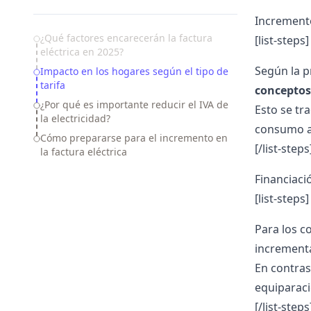
Incremento
Table of Contents
¿Qué factores encarecerán la factura
[list-steps]
eléctrica en 2025?
Según la p
Impacto en los hogares según el tipo de
tarifa
conceptos
¿Por qué es importante reducir el IVA de
Esto se t
la electricidad?
consumo a
Cómo prepararse para el incremento en
[/list-steps
la factura eléctrica
Financiaci
[list-steps]
Para los c
increment
En contras
equiparaci
[/list-steps