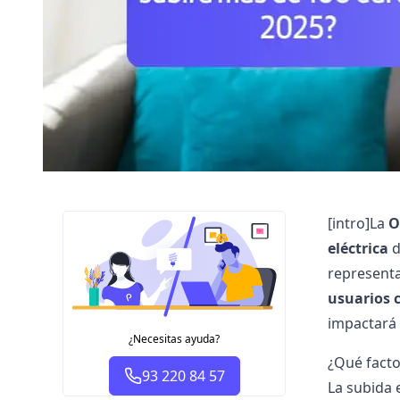
[intro]La
O
eléctrica
d
representa
usuarios c
impactará 
¿Necesitas ayuda?
¿Qué facto
93 220 84 57
La subida e