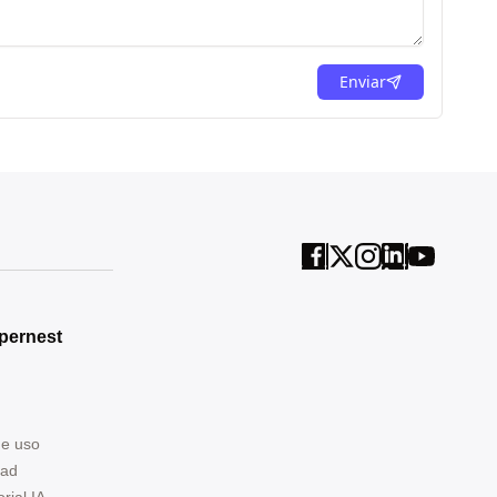
Enviar
pernest
de uso
dad