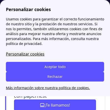
Personalizar cookies
Usamos cookies para garantizar el correcto funcionamiento
Papernest.es
Dar de alta la luz
Dar de alta la luz: precio, plazos y condiciones
More
de nuestro sitio y la prestación de nuestros servicios. Si
nos lo permites, también utilizaremos cookies con fines de
Dar de alta la luz: precio,
análisis para mejorar nuestra oferta y mostrarte anuncios
personalizados. Para más información, consulta nuestra
plazos y condiciones
política de privacidad.
Personalizar cookies
Dar de alta la luz en España
tiene un coste de
167,96 € con IVA
para una potencia de 3,5 kW.
Aceptar todo
Te explicamos qué son los derechos de alta, los
factores que influyen y plazos del trámite.
Rechazar
Más información sobre nuestra política de cookies.
Alta de suministro rápida y sin líos
con papernest
¡Te llamamos!