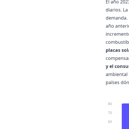
El año 202
diarios. L
demanda. E
año anteri
incremento
combustibl
placas sol
compensar 
y el cons
ambiental 
países dón
80
70
60