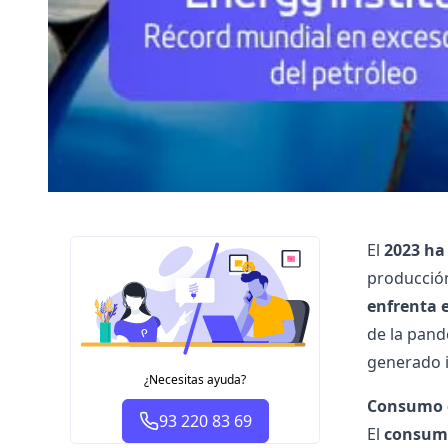
El
2023 ha 
producción
enfrenta 
de la pand
generado i
¿Necesitas ayuda?
Consumo d
93 220 83 69
El
consumo