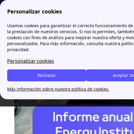
Personalizar cookies
Papernest.es
blog
Informe de energí
Usamos cookies para garantizar el correcto funcionamiento de 
la prestación de nuestros servicios. Si nos lo permites, tambié
cookies con fines de análisis para mejorar nuestra oferta y mo
Informe de energía del EI:
personalizados. Para más información, consulta nuestra políti
privacidad.
Personalizar cookies
Inés Martorell
Rechazar
Aceptar t
Más información sobre nuestra política de cookies.