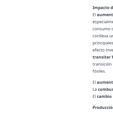
Impacto d
El
aumento
especialm
consumo de
conlleva u
principale
efecto inv
transitar
transición 
fósiles.
El
aumento
La
combust
El
cambio 
Producció