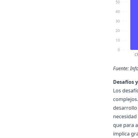
50
40
30
20
10
0
C
Fuente:
Inf
Desafíos 
Los desafí
complejos.
desarrollo
necesidad 
que para a
implica gr