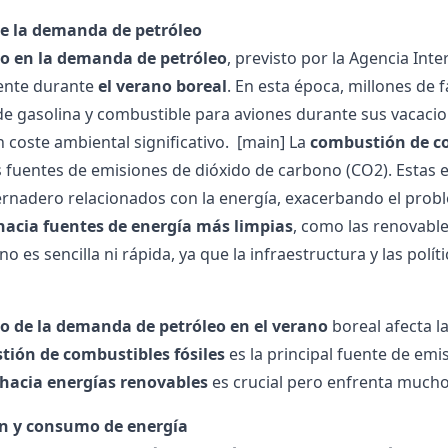
e la demanda de petróleo
 en la demanda de petróleo
, previsto por la Agencia Inte
ente durante
el verano boreal
. En esta época, millones de
 gasolina y combustible para aviones durante sus vacaci
n coste ambiental significativo.
[main] La
combustión de co
s fuentes de emisiones de dióxido de carbono (CO2). Estas
ernadero relacionados con la energía, exacerbando el prob
 hacia fuentes de energía más limpias
, como las renovable
no es sencilla ni rápida, ya que la infraestructura y las pol
 de la demanda de petróleo en el verano
boreal afecta l
ión de combustibles fósiles
es la principal fuente de emi
hacia energías renovables
es crucial pero enfrenta mucho
n y consumo de energía