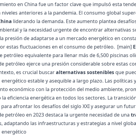
miento en China fue un factor clave que impulsó esta tenden
a niveles anteriores a la pandemia. El consumo global super
China
liderando la demanda. Este aumento plantea desafíos s
biental y la necesidad urgente de encontrar alternativas s
la presión de adaptarse a un mercado energético en const
or estas fluctuaciones en el consumo de petróleo.
[main]
E
e petróleo equivalente para llenar más de 6,500 piscinas ol
 petróleo ejerce una presión considerable sobre estas com
ntexto, es crucial buscar
alternativas sostenibles
que pueda
 energético estable y asequible a largo plazo. Las políticas
ento económico con la protección del medio ambiente, pro
la eficiencia energética en todos los sectores. La transici
 para afrontar los desafíos del siglo XXI y asegurar un futu
e petróleo en 2023 destaca la urgente necesidad de una
tr
, adaptando las infraestructuras y estrategias a nivel global
 energético