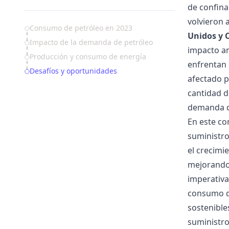
de confina
volvieron 
Table of Contents
Consumo de petróleo en 2023
Unidos y 
Impacto de la demanda de petróleo
impacto am
Producción y consumo de energía
enfrentan 
Desafíos y oportunidades
afectado p
cantidad d
demanda de
En este co
suministro
el crecimi
mejorando 
imperativa
consumo d
sostenibles
suministro