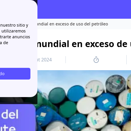
a del EI: Récord mundial en exceso de uso del petróleo
nuestro sitio y
n utilizaremos
strarte anuncios
 Récord mundial en exceso de 
ca de
6 août 2024
odo