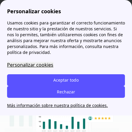
Personalizar cookies
Usamos cookies para garantizar el correcto funcionamiento
de nuestro sitio y la prestación de nuestros servicios. Si
nos lo permites, también utilizaremos cookies con fines de
¿Tienes alguna duda?
papernest te
análisis para mejorar nuestra oferta y mostrarte anuncios
personalizados. Para más información, consulta nuestra
ayuda
política de privacidad.
Porque los problemas son inevitables, pero darte la
Personalizar cookies
atención premium es nuestra prioridad innegociable
Aceptar todo
Ir a mi Área Cliente
Rechazar
Más información sobre nuestra política de cookies.