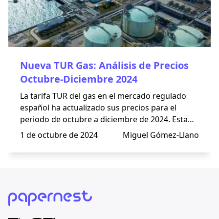
Nueva TUR Gas: Análisis de Precios
Octubre-Diciembre 2024
La tarifa TUR del gas en el mercado regulado
español ha actualizado sus precios para el
periodo de octubre a diciembre de 2024. Esta
tarifa es una opción asequible y transparente
1 de octubre de 2024
Miguel Gómez-Llano
para hogares y pequeños consumidores, ya que
está regulada por el Gobierno.