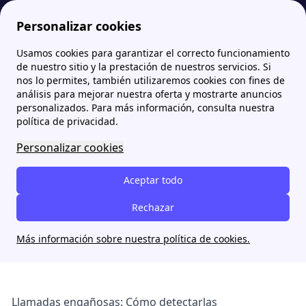
Personalizar cookies
Usamos cookies para garantizar el correcto funcionamiento
Papernest.es
blog
Llamadas engañosas de comercializadoras: Cómo detectarlas
de nuestro sitio y la prestación de nuestros servicios. Si
nos lo permites, también utilizaremos cookies con fines de
análisis para mejorar nuestra oferta y mostrarte anuncios
Llamadas engañosas de
personalizados. Para más información, consulta nuestra
comercializadoras: Cómo
política de privacidad.
detectarlas
Personalizar cookies
Aceptar todo
Pablo Alemán
Rechazar
22 octobre 2024
Más información sobre nuestra política de cookies.
Llamadas engañosas: Cómo detectarlas