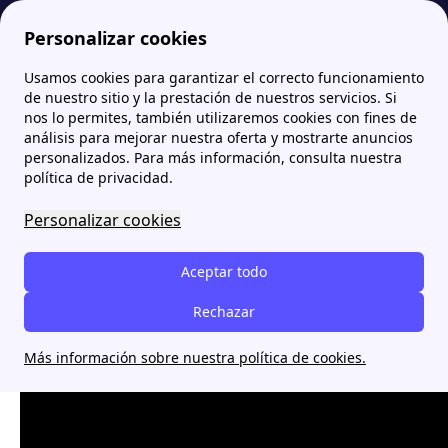
Personalizar cookies
Usamos cookies para garantizar el correcto funcionamiento
Papernest.es
Entrevistas exclusivas de papernest sobre Energía
Entrevista a Ilan Rubin: Responsable de RSC de Papernest
de nuestro sitio y la prestación de nuestros servicios. Si
nos lo permites, también utilizaremos cookies con fines de
Entrevista a Ilan Rubin:
análisis para mejorar nuestra oferta y mostrarte anuncios
personalizados. Para más información, consulta nuestra
Responsable de RSC de
política de privacidad.
Papernest
Personalizar cookies
Aceptar todo
Rechazar
Más información sobre nuestra política de cookies.