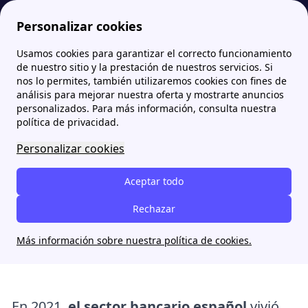
Personalizar cookies
Usamos cookies para garantizar el correcto funcionamiento
Papernest.es
blog
El cambio de Bankia a CaixaBank: ¿Qué significó para los clientes?
de nuestro sitio y la prestación de nuestros servicios. Si
nos lo permites, también utilizaremos cookies con fines de
análisis para mejorar nuestra oferta y mostrarte anuncios
El cambio de Bankia a
personalizados. Para más información, consulta nuestra
CaixaBank: ¿Qué significó
política de privacidad.
para los clientes?
Personalizar cookies
Aceptar todo
Oscar Pacheco
Rechazar
2 septembre 2024
Más información sobre nuestra política de cookies.
En 2021,
el sector bancario español
vivió